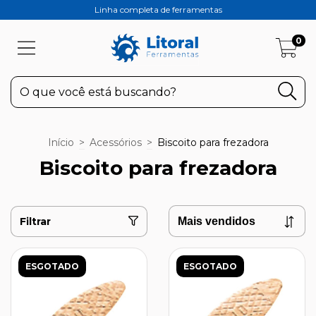
Linha completa de ferramentas
0
Início
>
Acessórios
>
Biscoito para frezadora
Biscoito para frezadora
Filtrar
ESGOTADO
ESGOTADO