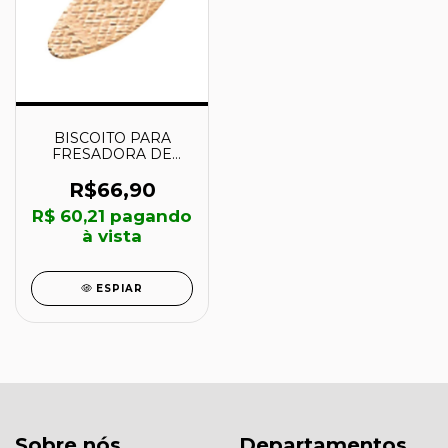
BISCOITO PARA
FRESADORA DE
JUNÇÃO #20 56 X 23
MM - A-16944 -
R$66,90
MAKITA
R$ 60,21
pagando
à vista
ESPIAR
Sobre nós
Departamentos