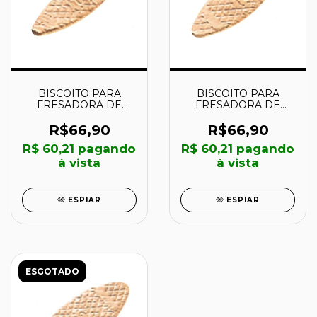
BISCOITO PARA
BISCOITO PARA
FRESADORA DE
FRESADORA DE
JUNÇÃO #0 46 X 15
JUNÇÃO #10 54 X 19
MM - A-16922 -
MM - A-16938 -
R$66,90
R$66,90
MAKITA
MAKITA
R$ 60,21
pagando
R$ 60,21
pagando
à vista
à vista
ESPIAR
ESPIAR
ESGOTADO