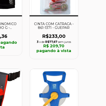
ONOMICO
CINTA COM CATRACA -
O G -
861-1371 - GUEPAR
 PLASTCOR
,36
R$233,00
agando
3
x de
R$77,67
sem juros
R$ 209,70
sta
pagando à vista