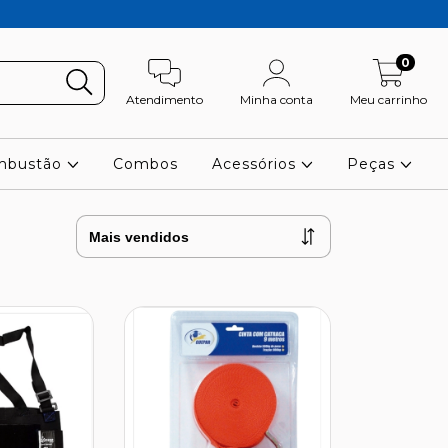
0
Atendimento
Minha conta
Meu carrinho
ombustão
Combos
Acessórios
Peças