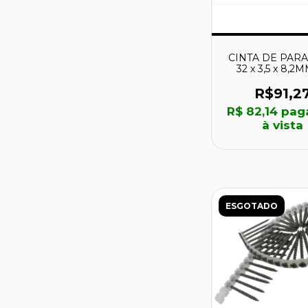
CINTA DE PAR
32 x 3,5 x 8,2
UNIDADES - F-3
MAKITA
R$91,2
R$ 82,14
pag
à vista
ESGOTADO