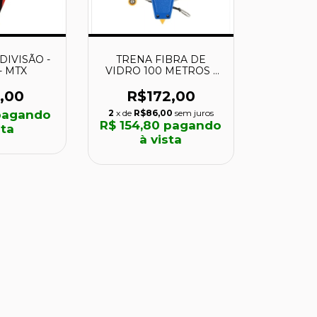
DIVISÃO -
TRENA FIBRA DE
- MTX
VIDRO 100 METROS -
867136 - KALA
,00
R$172,00
agando
2
x de
R$86,00
sem juros
R$ 154,80
pagando
sta
à vista