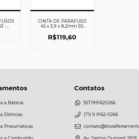
FUSOS
CINTA DE PARAFUSO
3 -
45 x 3,9 x 8,2mm 50
unidades - F-30939 -
MAKITA
R$119,60
amentos
Contatos
s a Bateria
5571991620266
 Elétricas
(71) 9 9162-0266
as Pneumáticas
contato@litoralferrament
as a Combustão
Av. Santos Dumont 1926