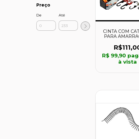
Preço
De
Até
CINTA COM CA
PARA AMARRA
5440355 - ST
R$111,0
R$ 99,90
pag
à vista