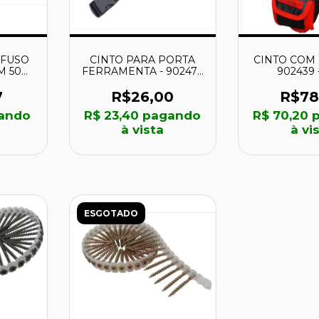
AFUSO
CINTO PARA PORTA
CINTO COM 
MM 50
FERRAMENTA - 902479
902439 
1018 -
- MTX
7
R$26,00
R$78
ando
R$ 23,40
pagando
R$ 70,20
p
à vista
à vi
ESGOTADO