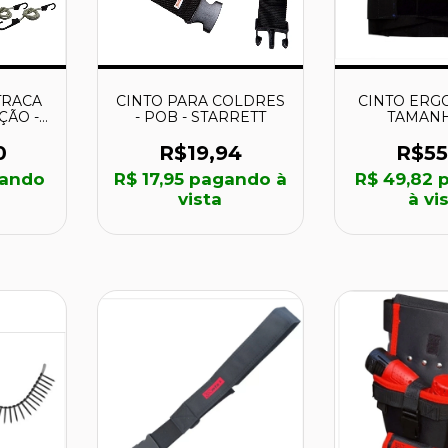
TRACA
CINTO PARA COLDRES
CINTO ERG
ÇÃO -
- POB - STARRETT
TAMANH
ELS
70030493 -
0
R$19,94
R$55
ando
R$ 17,95
pagando à
R$ 49,82
p
vista
à vi