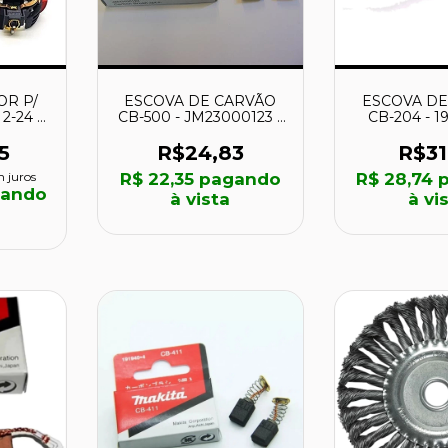
OR P/
ESCOVA DE CARVÃO
ESCOVA DE
2-24 -
CB-500 - JM23000123 -
CB-204 - 1
BOSCH
MAKITA
MAKI
5
R$24,83
R$31
 juros
R$ 22,35
pagando
R$ 28,74
p
ando
à vista
à vi