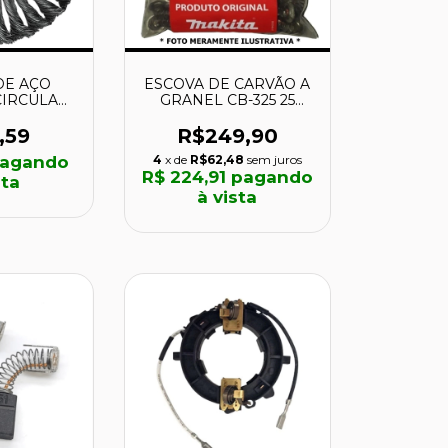
DE AÇO
ESCOVA DE CARVÃO A
IRCULAR
GRANEL CB-325 25
 FURO DE
PARES - MAKITA
6309 - MTX
,59
R$249,90
agando
4
x de
R$62,48
sem juros
R$ 224,91
pagando
sta
à vista