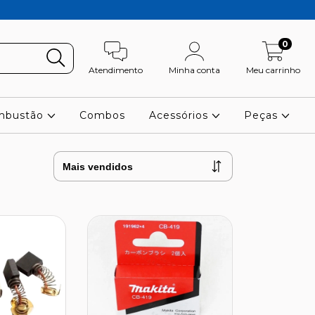
0
Atendimento
Minha conta
Meu carrinho
ombustão
Combos
Acessórios
Peças