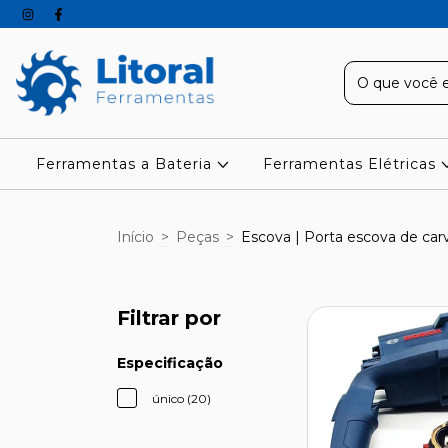
Ferramentas a Bateria
Ferramentas Elétricas
Início
>
Peças
>
Escova | Porta escova de car
Filtrar por
Especificação
único (20)