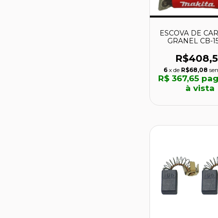
ESCOVA DE CAR
GRANEL CB-15
PARES - MAK
R$408,
6
x de
R$68,08
se
R$ 367,65
pag
à vista