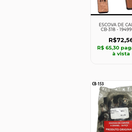
ESCOVA DE C
CB-318 - 19499
MAKITA
R$72,5
R$ 65,30
pag
à vista