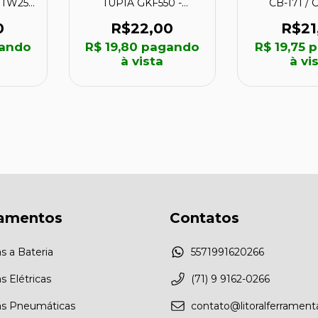
TW251
TUPIA GKF550 -
CB-171 / 
1619PB3047 - BOSCH
195845-0 
0
R$22,00
R$21
ando
R$ 19,80
pagando
R$ 19,75
p
à vista
à vi
amentos
Contatos
s a Bateria
5571991620266
 Elétricas
(71) 9 9162-0266
as Pneumáticas
contato@litoralferrament