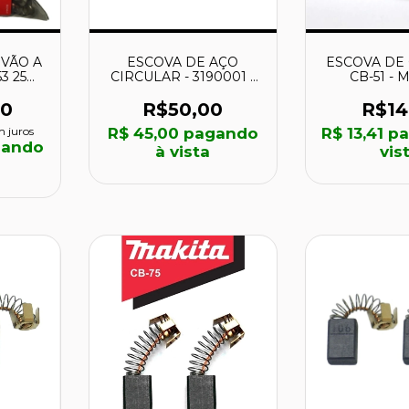
VÃO A
ESCOVA DE AÇO
ESCOVA DE 
3 25
CIRCULAR - 3190001 -
CB-51 - 
ITA
ROCAST
50
R$50,00
R$14
m juros
R$ 45,00
pagando
R$ 13,41
pa
ando
à vista
vis