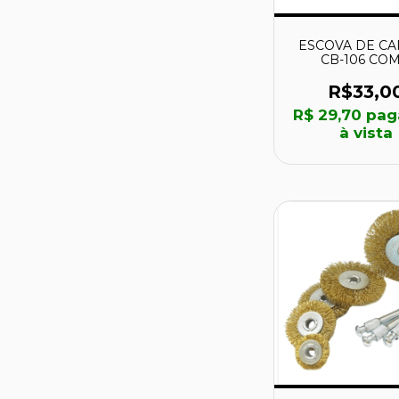
ESCOVA DE C
CB-106 COM
UNIDADES - 1814
MAKITA
R$33,0
R$ 29,70
pag
à vista