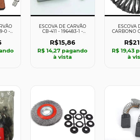
ARVÃO
ESCOVA DE CARVÃO
ESCOVA 
9-0 -
CB-411 - 196483-1 -
CARBONO C
MAKITA
100MM COM
22,23MM - 74
6
R$15,86
R$21
ando
R$ 14,27
pagando
R$ 19,43
p
à vista
à vi