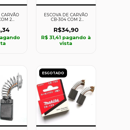
 CARVÃO
ESCOVA DE CARVÃO
COM 2
CB-304 COM 2
194285-9 -
UNIDADES - 194997-4 -
TA
MAKITA
,34
R$34,90
agando
R$ 31,41
pagando à
sta
vista
ESGOTADO