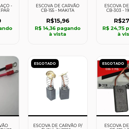
 AÇO -
ESCOVA DE CARVÃO
ESCOVA DE
EPAR
CB-155 - MAKITA
CB-303 - 1
MAKI
0
R$15,96
R$27
ando
R$ 14,36
pagando
R$ 24,75
p
à vista
à vi
ESGOTADO
ESGOTADO
RVÃO
ESCOVA DE CARVÃO P/
ESCOVA DE