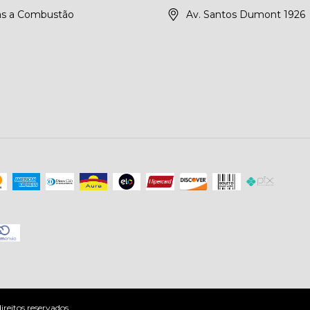
as a Combustão
Av. Santos Dumont 1926
reitos reservados.