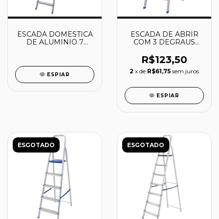
ESCADA DOMESTICA
ESCADA DE ABRIR
DE ALUMINIO 7
COM 3 DEGRAUS
DEGRAUS - ESC0066
120KG - LIDER
- BOTAFOGO
R$123,50
2
x de
R$61,75
sem juros
ESPIAR
ESPIAR
ESGOTADO
ESGOTADO