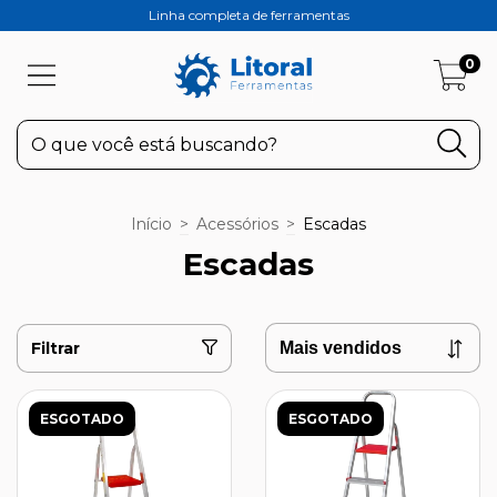
Linha completa de ferramentas
0
Início
>
Acessórios
>
Escadas
Escadas
Filtrar
ESGOTADO
ESGOTADO