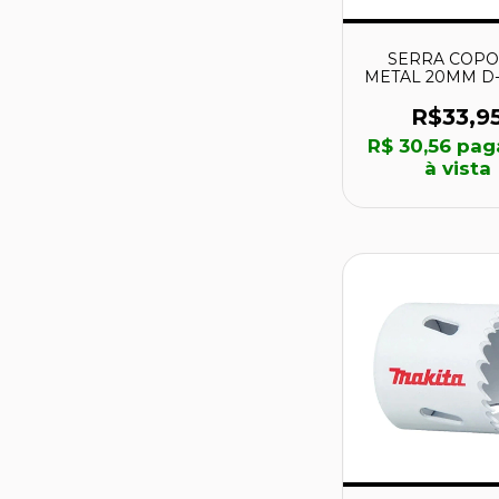
SERRA COPO 
METAL 20MM D-1
MAKITA
R$33,9
R$ 30,56
pag
à vista