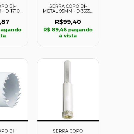
PO BI-
SERRA COPO BI-
- D-17108
METAL 95MM - D-35558
ITA
- MAKITA
,87
R$99,40
agando
R$ 89,46
pagando
sta
à vista
PO BI-
SERRA COPO