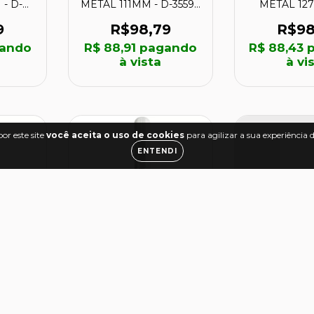
- D-
METAL 111MM - D-35592
METAL 127
ITA
- MAKITA
17158 - 
9
R$98,79
R$98
ando
R$ 88,91
pagando
R$ 88,43
p
à vista
à vi
or este site
você aceita o uso de cookies
para agilizar a sua experiência
ENTENDI
PO
SERRA COPO
SERRA 
DA
DIAMANTADA
DIAMANTAD
 20mm
PORCELANATO 8mm -
COM HASTE 