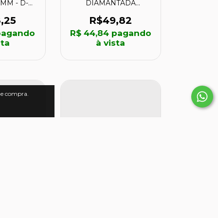
MM - D-
DIAMANTADA
MAKITA
PORCELANATO 12 mm
- 61325 - CORTAG
,25
R$49,82
agando
R$ 44,84
pagando
sta
à vista
 de compra.
COPO
SERRA COPO
A 165MM
DIAMANTADA 85MM
- 61440 -
COM HASTE - 61428 -