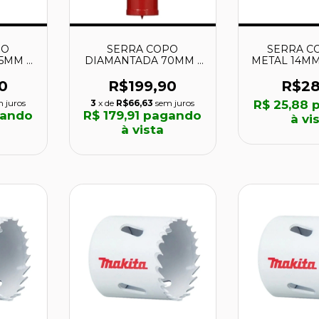
PO
SERRA COPO
SERRA CO
5MM -
DIAMANTADA 70MM -
METAL 14MM 
KOKI
KSC-70 - BRASKOKI
MAKI
0
R$199,90
R$28
 juros
3
x de
R$66,63
sem juros
R$ 25,88
p
ando
R$ 179,91
pagando
à vi
à vista