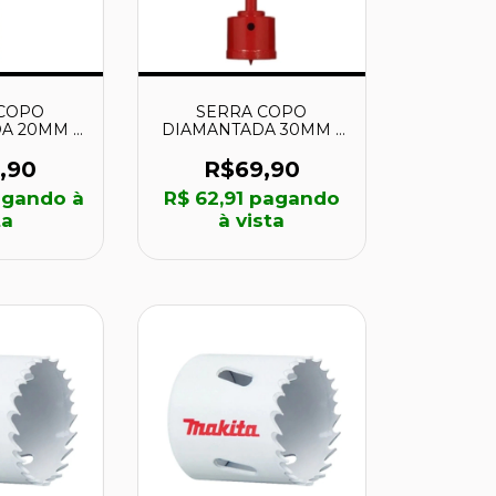
COPO
SERRA COPO
A 20MM -
DIAMANTADA 30MM -
BRASKOKI
KSC-30 - BRASKOKI
,90
R$69,90
gando à
R$ 62,91
pagando
ta
à vista