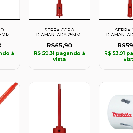
PO
SERRA COPO
SERRA 
5MM -
DIAMANTADA 25MM -
DIAMANTAD
KOKI
KSC-25 - BRASKOKI
KSC-20 - 
0
R$65,90
R$59
ndo à
R$ 59,31
pagando à
R$ 53,91
pa
vista
vis