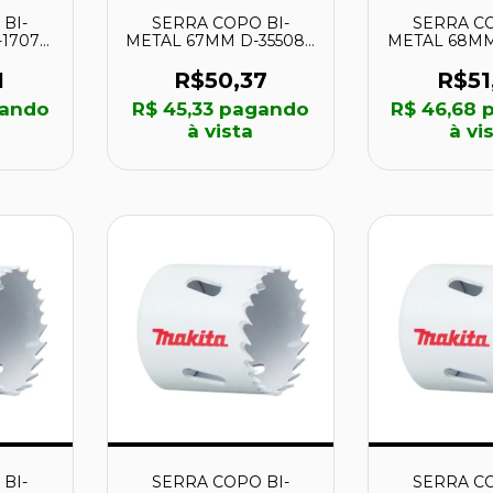
BI-
SERRA COPO BI-
SERRA CO
17077
METAL 67MM D-35508 -
METAL 68MM 
MAKITA
- MAK
1
R$50,37
R$51
ando
R$ 45,33
pagando
R$ 46,68
p
à vista
à vi
BI-
SERRA COPO BI-
SERRA CO