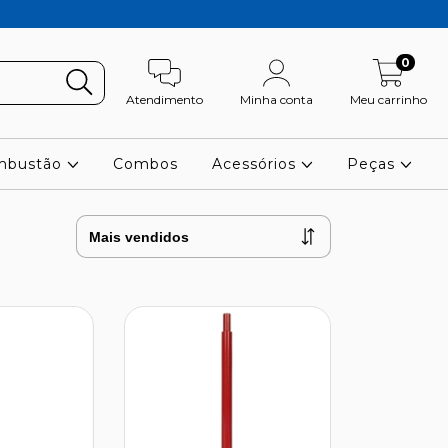
0
Atendimento
Minha conta
Meu carrinho
ombustão
Combos
Acessórios
Peças