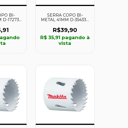
PO BI-
SERRA COPO BI-
D-17273 -
METAL 41MM D-35433 -
TA
MAKITA
,91
R$39,90
agando
R$ 35,91
pagando à
sta
vista