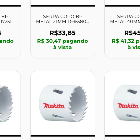
BI-
SERRA COPO BI-
SERRA CO
7251 -
METAL 21MM D-35380 -
METAL 40MM 
MAKITA
MAKI
5
R$33,85
R$45
ando
R$ 30,47
pagando
R$ 41,32
p
à vista
à vi