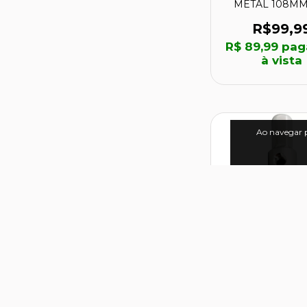
METAL 108MM 
35586 - MAK
R$99,9
R$ 89,99
pag
à vista
Ao navegar p
SERRA CO
DIAMANTA
PORCELANATO