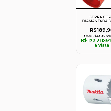
SERRA CO
DIAMANTADA 6
KSC-65 - BRAS
R$189,9
3
x de
R$63,30
sem
R$ 170,91
pag
à vista