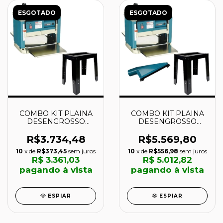
ESGOTADO
ESGOTADO
COMBO KIT PLAINA
COMBO KIT PLAINA
DESENGROSSO
DESENGROSSO
2012NB 110V +
2012NB 110V +
BANCADA - MAKITA
BANCADA +
R$3.734,48
R$5.569,80
COLETOR PÓ -
10
x de
R$373,45
sem juros
10
x de
R$556,98
sem juros
MAKITA
R$ 3.361,03
R$ 5.012,82
pagando à vista
pagando à vista
ESPIAR
ESPIAR