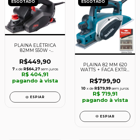
ESGOTADO
ESGOTADO
PLAINA ELÉTRICA
82MM 550W -
F0121555AD - SKIL
R$449,90
PLAINA 82 MM 620
7
x de
R$64,27
sem juros
WATTS + FACA EXTRA
R$ 404,91
- KP0800-P - MAKITA
R$799,90
pagando à vista
10
x de
R$79,99
sem juros
R$ 719,91
ESPIAR
pagando à vista
ESPIAR