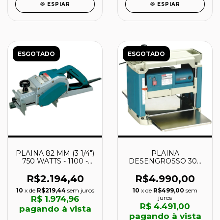
ESPIAR
ESPIAR
ESGOTADO
ESGOTADO
PLAINA 82 MM (3 1/4")
PLAINA
750 WATTS - 1100 -
DESENGROSSO 304
MAKITA
MM (12 POL) 1.650
WATTS - 2012NB -
R$2.194,40
R$4.990,00
MAKITA
10
x de
R$219,44
sem juros
10
x de
R$499,00
sem
R$ 1.974,96
juros
R$ 4.491,00
pagando à vista
pagando à vista