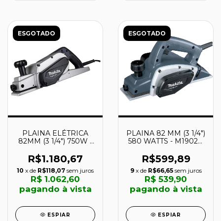
ESGOTADO
ESGOTADO
PLAINA ELÉTRICA
PLAINA 82 MM (3 1/4")
82MM (3 1/4") 750W -
580 WATTS - M1902G
M1100G - MAKITA
- MAKITA
R$1.180,67
R$599,89
10
x de
R$118,07
sem juros
9
x de
R$66,65
sem juros
R$ 1.062,60
R$ 539,90
pagando à vista
pagando à vista
ESPIAR
ESPIAR