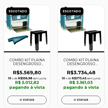
ESGOTADO
ESGOTADO
COMBO KIT PLAINA
COMBO KIT PLAINA
DESENGROSSO
DESENGROSSO
2012NB 220V +
2012NB 220V +
BANCADA +
BANCADA - MAKITA
R$5.569,80
R$3.734,48
COLETOR PÓ -
10
x de
R$556,98
sem juros
10
x de
R$373,45
sem juros
MAKITA
R$ 5.012,82
R$ 3.361,03
pagando à vista
pagando à vista
ESPIAR
ESPIAR