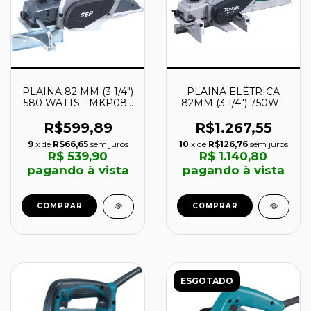
PLAINA 82 MM (3 1/4")
PLAINA ELÉTRICA
580 WATTS - MKP082
82MM (3 1/4") 750W -
- MAKITA
M1100B - MAKITA
R$599,89
R$1.267,55
9
x de
R$66,65
sem juros
10
x de
R$126,76
sem juros
R$ 539,90
R$ 1.140,80
pagando à vista
pagando à vista
COMPRAR
COMPRAR
ESGOTADO