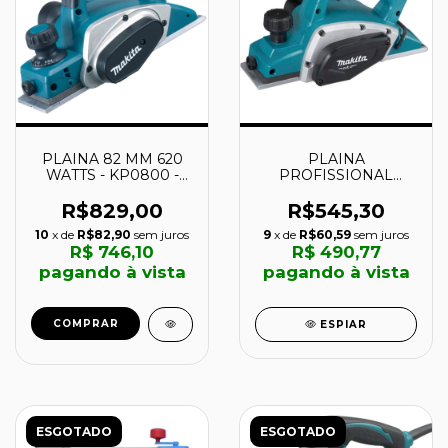
PLAINA 82 MM 620
PLAINA
WATTS - KP0800 -
PROFISSIONAL
MAKITA
82MM 500W -
M1902B - MAKITA
R$829,00
R$545,30
10
x de
R$82,90
sem juros
9
x de
R$60,59
sem juros
R$ 746,10
R$ 490,77
pagando à vista
pagando à vista
COMPRAR
ESPIAR
ESGOTADO
ESGOTADO