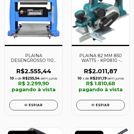
PLAINA
PLAINA 82 MM 850
DESENGROSSO 110V
WATTS - KP0810 -
318X153MM 1500W 13
MAKITA
- G683/BR1 - GAMMA
R$2.555,44
R$2.011,87
10
x de
R$255,54
sem juros
10
x de
R$201,19
sem juros
R$ 2.299,90
R$ 1.810,68
pagando à vista
pagando à vista
ESPIAR
ESPIAR