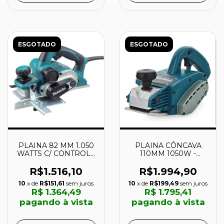
ESGOTADO
ESGOTADO
PLAINA 82 MM 1.050
PLAINA CÔNCAVA
WATTS C/ CONTROLE
110MM 1050W -
DE VELOCIDADE -
1002BA - MAKITA
KP0810C - MAKITA
R$1.516,10
R$1.994,90
10
x de
R$151,61
sem juros
10
x de
R$199,49
sem juros
R$ 1.364,49
R$ 1.795,41
pagando à vista
pagando à vista