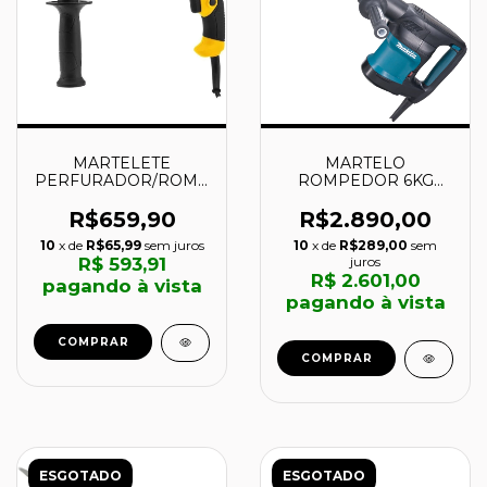
MARTELETE
MARTELO
PERFURADOR/ROMPEDOR
ROMPEDOR 6KG
800W - MPV832 -
1100W 11.4 JOULES -
VONDER
HM0870C - MAKITA
R$659,90
R$2.890,00
10
x de
R$65,99
sem juros
10
x de
R$289,00
sem
R$ 593,91
juros
R$ 2.601,00
pagando à vista
pagando à vista
COMPRAR
COMPRAR
ESGOTADO
ESGOTADO