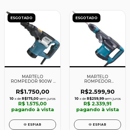
ESGOTADO
ESGOTADO
MARTELO
MARTELO
ROMPEDOR 900W -
ROMPEDOR
M8600B - MAKITA
ANTIVIBRAÇÃO
1.100W 11.6 JOULES -
R$1.750,00
R$2.599,90
HM0871C - MAKITA
10
x de
R$175,00
sem juros
10
x de
R$259,99
sem juros
R$ 1.575,00
R$ 2.339,91
pagando à vista
pagando à vista
ESPIAR
ESPIAR