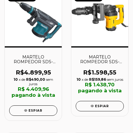
MARTELO
MARTELO
ROMPEDOR SDS-
ROMPEDOR SDS-
MAX 1510W
MAX 15 JOULES -
ANTIVIBRAÇÃO -
MRV1315N - VONDER
R$4.899,95
R$1.598,55
HM1213C - MAKITA
10
x de
R$490,00
sem
10
x de
R$159,86
sem juros
juros
R$ 1.438,70
R$ 4.409,96
pagando à vista
pagando à vista
ESPIAR
ESPIAR