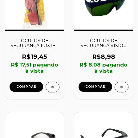
ÓCULOS DE
ÓCULOS DE
SEGURANÇA FOXTER
SEGURANÇA VISION
VERMELHO -
3000 - VERDE COM
7055150000 -
TRATAMENTO
R$19,45
R$8,98
VONDER
ANTIRRISCO -
R$ 17,51
pagando
R$ 8,08
pagando
HB004003131 - 3M
à vista
à vista
COMPRAR
COMPRAR