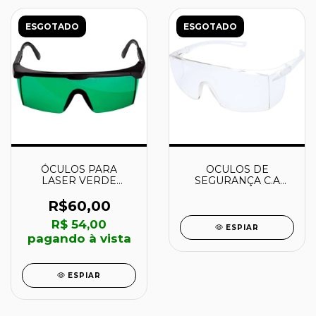
ESGOTADO
ESGOTADO
ÓCULOS PARA
OCULOS DE
LASER VERDE
SEGURANÇA C.A
PROFESSIONAL -
34.412 - 34412 -
1608M0005J - BOSCH
PLASTCOR
R$60,00
R$ 54,00
ESPIAR
pagando à vista
ESPIAR