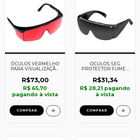
ÓCULOS VERMELHO
OCULOS SEG
PARA VISUALIZAÇÃO
PROTECTOR FUME -
DE LASER -
062035 - VALEPLAST
1608M0005B -
R$73,00
R$31,34
BOSCH
R$ 65,70
R$ 28,21
pagando
pagando à vista
à vista
COMPRAR