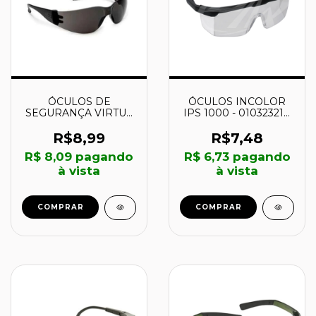
ÓCULOS DE
ÓCULOS INCOLOR
SEGURANÇA VIRTUA
IPS 1000 - 010323210
- CINZA COM
- CARBOGRAFITE
TRATAMENTO
R$8,99
R$7,48
ANTIRRISCO -
R$ 8,09
pagando
R$ 6,73
pagando
HB004217467 - 3M
à vista
à vista
COMPRAR
COMPRAR