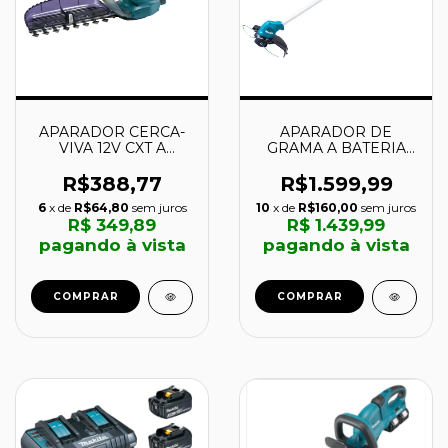
APARADOR CERCA-
APARADOR DE
VIVA 12V CXT A
GRAMA A BATERIA
BATERIA - UH201DZ -
18V - DUR182LRF -
MAKITA
MAKITA
R$388,77
R$1.599,99
6
x de
R$64,80
sem juros
10
x de
R$160,00
sem juros
R$ 349,89
R$ 1.439,99
pagando à vista
pagando à vista
COMPRAR