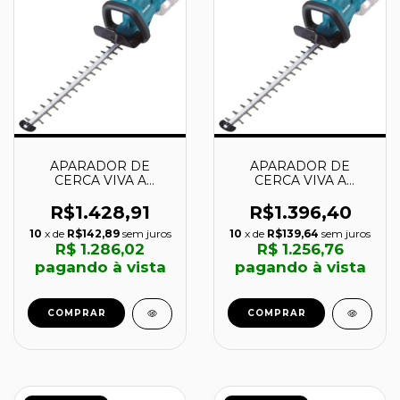
APARADOR DE
APARADOR DE
CERCA VIVA A
CERCA VIVA A
BATERIA 18V + 18V -
BATERIA 18V + 18V -
DUH551Z -MAKITA
DUH651Z -MAKITA
R$1.428,91
R$1.396,40
10
x de
R$142,89
sem juros
10
x de
R$139,64
sem juros
R$ 1.286,02
R$ 1.256,76
pagando à vista
pagando à vista
COMPRAR
COMPRAR