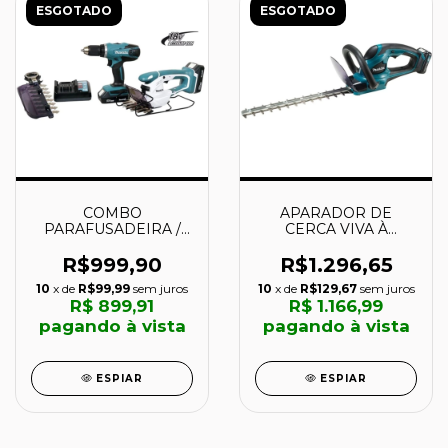
ESGOTADO
ESGOTADO
COMBO
APARADOR DE
PARAFUSADEIRA /
CERCA VIVA À
FURADEIRA DF457D
BATERIA 12V -
E TESOURA DE
UH353DSAE - MAKITA
R$999,90
R$1.296,65
GRAMA UM167D 18V
10
x de
R$99,99
sem juros
10
x de
R$129,67
sem juros
À BATERIA -
R$ 899,91
R$ 1.166,99
DK18082X1 - MAKITA
pagando à vista
pagando à vista
ESPIAR
ESPIAR