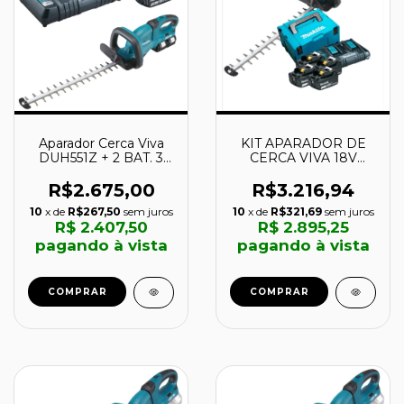
Aparador Cerca Viva
KIT APARADOR DE
DUH551Z + 2 BAT. 3
CERCA VIVA 18V
AH + Carregador -
320W COM 4
Makita
BATERIAS 5Ah
R$2.675,00
R$3.216,94
CARREGADOR E
10
x de
R$267,50
sem juros
10
x de
R$321,69
sem juros
MALETA - DUH551Z-
R$ 2.407,50
R$ 2.895,25
KIT - MAKITA
pagando à vista
pagando à vista
COMPRAR