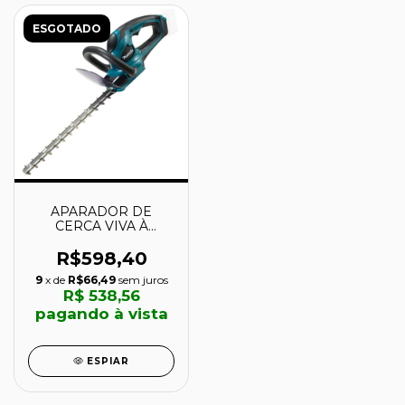
ESGOTADO
APARADOR DE
CERCA VIVA À
BATERIA 12V -
UH353DZ - MAKITA
R$598,40
9
x de
R$66,49
sem juros
R$ 538,56
pagando à vista
ESPIAR