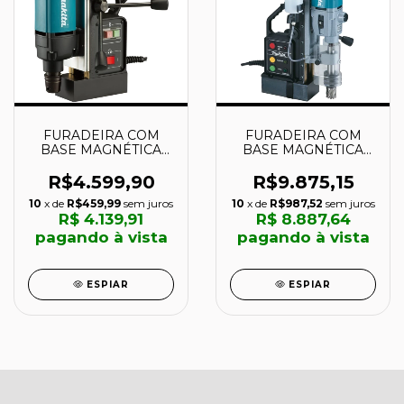
FURADEIRA COM
FURADEIRA COM
BASE MAGNÉTICA
BASE MAGNÉTICA
1050W 35MM - HB350
50MM (2") 1.150
- MAKITA
WATTS - HB500 -
R$4.599,90
R$9.875,15
MAKITA
10
x de
R$459,99
sem juros
10
x de
R$987,52
sem juros
R$ 4.139,91
R$ 8.887,64
pagando à vista
pagando à vista
ESPIAR
ESPIAR