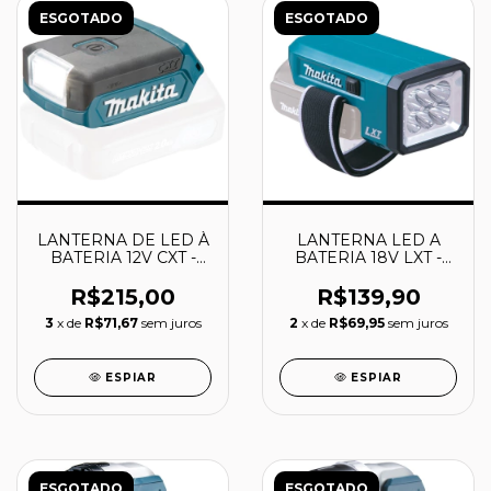
ESGOTADO
ESGOTADO
LANTERNA DE LED À
LANTERNA LED A
BATERIA 12V CXT -
BATERIA 18V LXT -
ML103 - MAKITA
DML186 - MAKITA
R$215,00
R$139,90
3
x de
R$71,67
sem juros
2
x de
R$69,95
sem juros
ESPIAR
ESPIAR
ESGOTADO
ESGOTADO