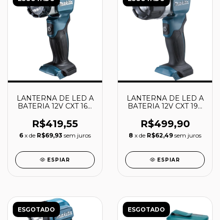
LANTERNA DE LED A
LANTERNA DE LED A
BATERIA 12V CXT 160
BATERIA 12V CXT 190
lm - ML105 - MAKITA
lm - ML106 - MAKITA
R$419,55
R$499,90
6
x de
R$69,93
sem juros
8
x de
R$62,49
sem juros
ESPIAR
ESPIAR
ESGOTADO
ESGOTADO