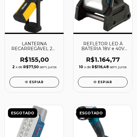
LANTERNA
REFLETOR LED À
RECARREGÁVEL 2W
BATERIA 18V e 40V
COB + 3LEDs LR180I -
1.100 lm - ML003G -
8075015180 -
MAKITA
R$155,00
R$1.164,77
VONDER
2
x de
R$77,50
sem juros
10
x de
R$116,48
sem juros
ESPIAR
ESPIAR
ESGOTADO
ESGOTADO