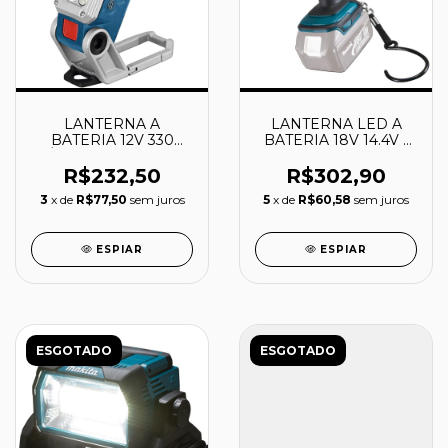
LANTERNA A
LANTERNA LED A
BATERIA 12V 330
BATERIA 18V 14.4V -
LÚMEN GLI 12V-330 -
DML802 - MAKITA
06014A0000 - BOSCH
R$232,50
R$302,90
3
x de
R$77,50
sem juros
5
x de
R$60,58
sem juros
ESPIAR
ESPIAR
ESGOTADO
ESGOTADO