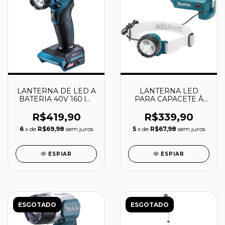
LANTERNA DE LED A
LANTERNA LED
BATERIA 40V 160 lm
PARA CAPACETE À
XGT - ML001G -
BATERIA 18V LXT -
MAKITA
DML800 - MAKITA
R$419,90
R$339,90
6
x de
R$69,98
sem juros
5
x de
R$67,98
sem juros
ESPIAR
ESPIAR
ESGOTADO
ESGOTADO