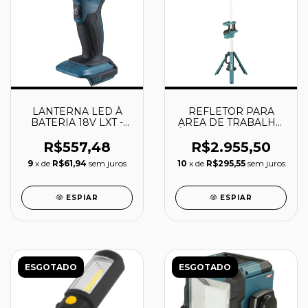
LANTERNA LED À
REFLETOR PARA
BATERIA 18V LXT -
AREA DE TRABALHO
DML808 - MAKITA
À BATERIA 18V 3.000
lm - DML814 -
R$557,48
R$2.955,50
MAKITA
9
x de
R$61,94
sem juros
10
x de
R$295,55
sem juros
ESPIAR
ESPIAR
ESGOTADO
ESGOTADO