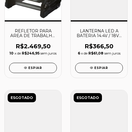
REFLETOR PARA
LANTERNA LED A
AREA DE TRABALHO
BATERIA 14.4V / 18V -
Á BATERIA 18V
DML801X - MAKITA
10.000 LM - DML809
R$2.469,50
R$366,50
- MAKITA
10
x de
R$246,95
sem juros
6
x de
R$61,08
sem juros
ESPIAR
ESPIAR
ESGOTADO
ESGOTADO