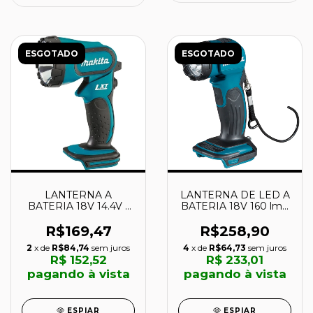
ESGOTADO
ESGOTADO
LANTERNA A
LANTERNA DE LED A
BATERIA 18V 14.4V -
BATERIA 18V 160 lm -
DML185 - MAKITA
DML815 - MAKITA
R$169,47
R$258,90
2
x de
R$84,74
sem juros
4
x de
R$64,73
sem juros
R$ 152,52
R$ 233,01
pagando à vista
pagando à vista
ESPIAR
ESPIAR