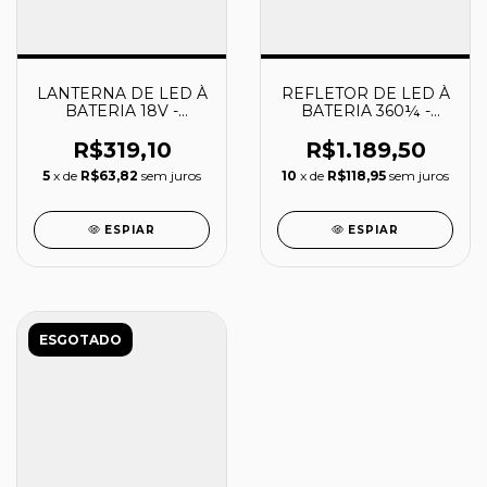
LANTERNA DE LED À
REFLETOR DE LED À
BATERIA 18V -
BATERIA 360¼ -
DML801 - MAKITA
DML805 - MAKITA
R$319,10
R$1.189,50
5
x de
R$63,82
sem juros
10
x de
R$118,95
sem juros
ESPIAR
ESPIAR
ESGOTADO