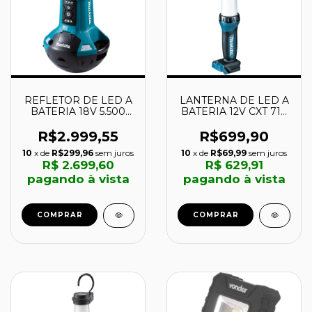
REFLETOR DE LED A
LANTERNA DE LED A
BATERIA 18V 5.500
BATERIA 12V CXT 710
Lm - DML810 -
lm - ML104 - MAKITA
MAKITA
R$2.999,55
R$699,90
10
x de
R$299,96
sem juros
10
x de
R$69,99
sem juros
R$ 2.699,60
R$ 629,91
pagando à vista
pagando à vista
COMPRAR