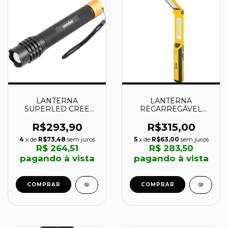
LANTERNA
LANTERNA
SUPERLED CREE
RECARREGÁVEL
LLV2500 -
ARTICULADA LR500 -
8075250000 -
8075250500 -
R$293,90
R$315,00
VONDER
VONDER
4
x de
R$73,48
sem juros
5
x de
R$63,00
sem juros
R$ 264,51
R$ 283,50
pagando à vista
pagando à vista
COMPRAR
COMPRAR