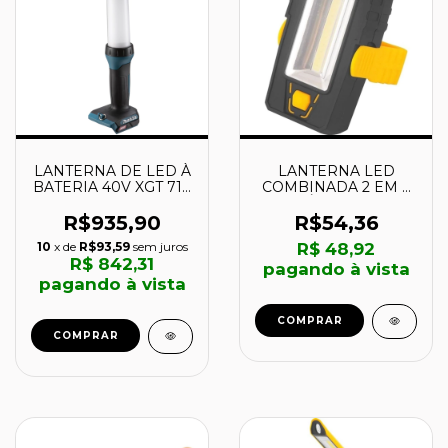
LANTERNA DE LED À
LANTERNA LED
BATERIA 40V XGT 710
COMBINADA 2 EM 1,
lm - ML002G -
MAGNÉTICA LLV202 -
MAKITA
8075202000 -
R$935,90
R$54,36
VONDER
10
x de
R$93,59
sem juros
R$ 48,92
R$ 842,31
pagando à vista
pagando à vista
COMPRAR