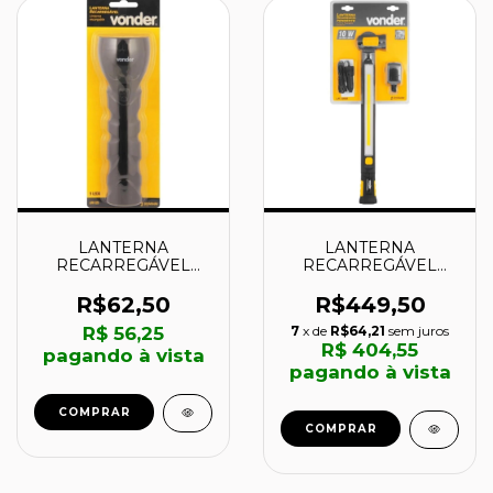
LANTERNA
LANTERNA
RECARREGÁVEL
RECARREGÁVEL
COM 9 LEDs BIVOLT -
PENDENTE 10W COB
8075225000 -
LR1000 - 8075101000
R$62,50
R$449,50
VONDER
- VONDER
R$ 56,25
7
x de
R$64,21
sem juros
R$ 404,55
pagando à vista
pagando à vista
COMPRAR
COMPRAR