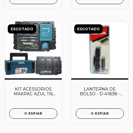
ESGOTADO
ESGOTADO
KIT ACESSORIOS
LANTERNA DE
MAKPAC AZUL 116
BOLSO - D-41838 -
PCS - B-49884 -
MAKITA
MAKITA
ESPIAR
ESPIAR