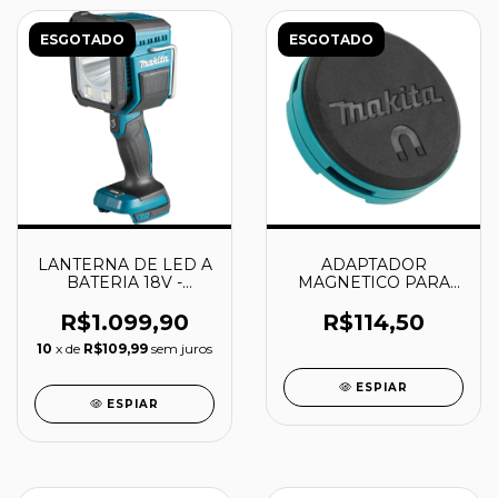
ESGOTADO
ESGOTADO
LANTERNA DE LED A
ADAPTADOR
BATERIA 18V -
MAGNETICO PARA
DML812 - MAKITA
LANTERNAS -
GM00001714 -
R$1.099,90
R$114,50
MAKITA
10
x de
R$109,99
sem juros
ESPIAR
ESPIAR