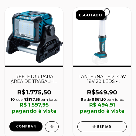
ESGOTADO
REFLETOR PARA
LANTERNA LED 14,4V
ÁREA DE TRABALHO
18V 20 LEDS -
À BATERIA 18V 3.000
DML807 - MAKITA
LM - DML811 -
R$1.775,50
R$549,90
MAKITA
10
x de
R$177,55
sem juros
9
x de
R$61,10
sem juros
R$ 1.597,95
R$ 494,91
pagando à vista
pagando à vista
ESPIAR