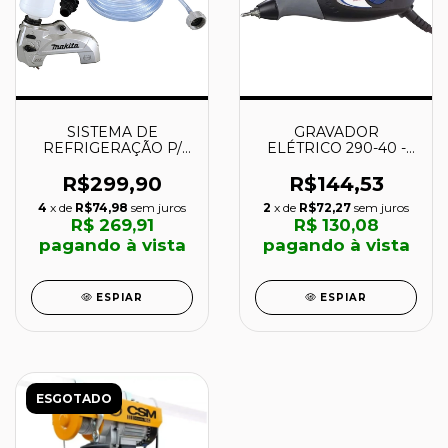
SISTEMA DE
GRAVADOR
REFRIGERAÇÃO P/
ELÉTRICO 290-40 -
DCC500 - 191M48-2 -
110V - F0130290AF -
MAKITA
DREMEL
R$299,90
R$144,53
4
x de
R$74,98
sem juros
2
x de
R$72,27
sem juros
R$ 269,91
R$ 130,08
pagando à vista
pagando à vista
ESPIAR
ESPIAR
ESGOTADO