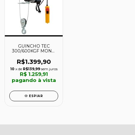
GUINCHO TEC
300/600KGF MONO
S/CACAMBA 220V -
71000258 - CSM
R$1.399,90
10
x de
R$139,99
sem juros
R$ 1.259,91
pagando à vista
ESPIAR