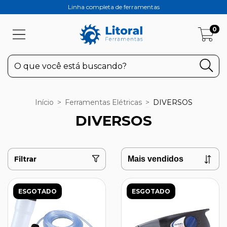
Linha completa de ferramentas
0
Início
>
Ferramentas Elétricas
>
DIVERSOS
DIVERSOS
Filtrar
ESGOTADO
ESGOTADO