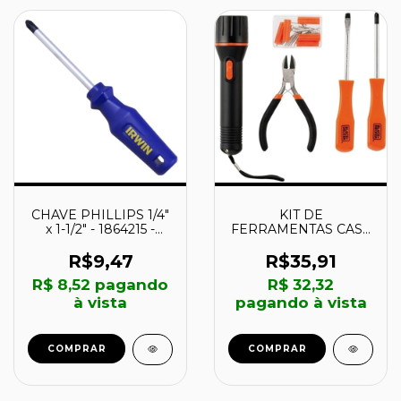
CHAVE PHILLIPS 1/4"
KIT DE
x 1-1/2" - 1864215 -
FERRAMENTAS CASA
IRWIN
E ESCRITORIO -
BD80298 -
R$9,47
R$35,91
BLACK+DECKER
R$ 8,52
pagando
R$ 32,32
à vista
pagando à vista
COMPRAR
COMPRAR