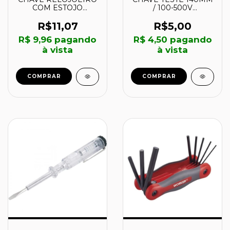
/ 100-500V
COM ESTOJO
ENCARTELADA - 861-
PLASTICO 6 PEÇAS -
0241 - GUEPAR
861-02666 - GUEPAR
R$5,00
R$11,07
R$ 4,50
pagando
R$ 9,96
pagando
à vista
à vista
COMPRAR
COMPRAR