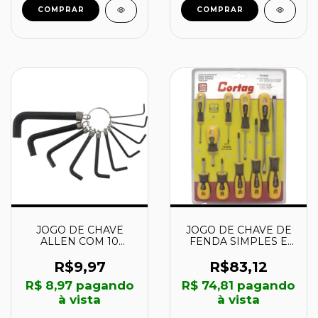
COMPRAR
COMPRAR
JOGO DE CHAVE
JOGO DE CHAVE DE
ALLEN COM 10
FENDA SIMPLES E
PEÇAS DE 1,5 MM A
FENDA CRUZADA
10 MM - 861-0263 -
PHILLIPS 10 PEÇAS -
R$9,97
R$83,12
GUEPAR
61105 - CORTAG
R$ 8,97
pagando
R$ 74,81
pagando
à vista
à vista