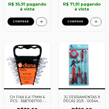
R$ 35,91
pagando
R$ 71,91
pagando
à vista
à vista
CH FIXA 6 A 17MM 6
JG FERRAMENTAS 9
PCS - 3687061700 -
PECAS 20/5 - 003448
DISMA
- LOTUS