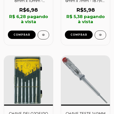
8mm x 10mm -
6mm x 7mm - 1879116
1879118 - IRWIN
- IRWIN
R$6,98
R$5,98
R$ 6,28
pagando
R$ 5,38
pagando
à vista
à vista
COMPRAR
COMPRAR
CHAVE TESTE 140MM
CHAVE RELOJOEIRO