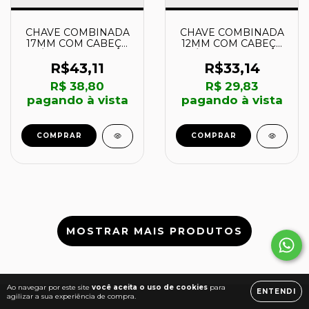
CHAVE COMBINADA
CHAVE COMBINADA
17MM COM CABEÇA
12MM COM CABEÇA
MÓVEL E CATRACA
MÓVEL E CATRACA
REVERSÍVEL - 148699
REVERSÍVEL - 148649
R$43,11
R$33,14
- MTX
- MTX
R$ 38,80
R$ 29,83
pagando à vista
pagando à vista
COMPRAR
COMPRAR
MOSTRAR MAIS PRODUTOS
Ao navegar por este site
você aceita o uso de cookies
para
ENTENDI
agilizar a sua experiência de compra.