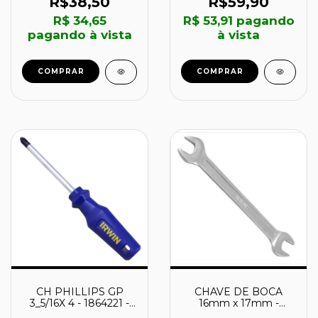
R$38,50
R$59,90
R$ 34,65
R$ 53,91
pagando
pagando à vista
à vista
CH PHILLIPS GP
CHAVE DE BOCA
3_5/16X 4 - 1864221 -
16mm x 17mm -
IRWIN
1879132 - IRWIN