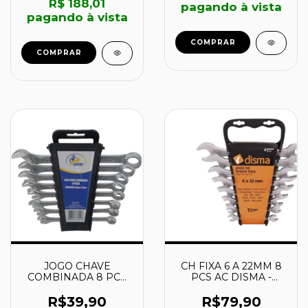
R$ 188,01
pagando à vista
pagando à vista
COMPRAR
COMPRAR
JOGO CHAVE
CH FIXA 6 A 22MM 8
COMBINADA 8 PCS
PCS AC DISMA -
9MM A 17 MM - 861-
3687062200 - DISMA
0257 - GUEPAR
R$39,90
R$79,90