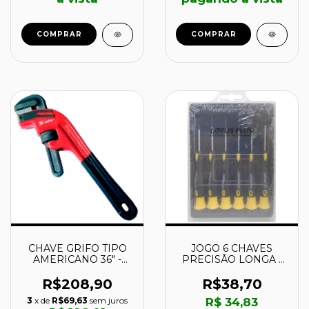
COMPRAR
COMPRAR
CHAVE GRIFO TIPO
JOGO 6 CHAVES
AMERICANO 36" -
PRECISÃO LONGA -
1571755 - MTX
3621 - LOTUS
R$208,90
R$38,70
3
x de
R$69,63
sem juros
R$ 34,83