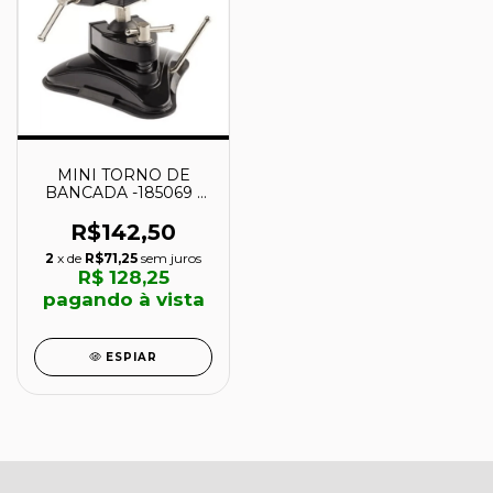
MINI TORNO DE
BANCADA -185069 -
MTX
R$142,50
2
x de
R$71,25
sem juros
R$ 128,25
pagando à vista
ESPIAR