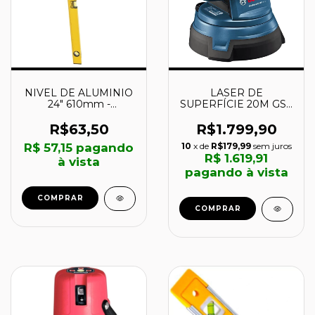
NIVEL DE ALUMINIO
LASER DE
24" 610mm -
SUPERFÍCIE 20M GSL
3535000240 -
2 - 0601064002 -
VONDER
BOSCH
R$63,50
R$1.799,90
R$ 57,15
pagando
10
x de
R$179,99
sem juros
R$ 1.619,91
à vista
pagando à vista
COMPRAR