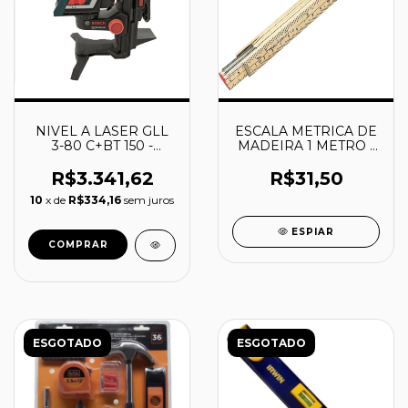
NIVEL A LASER GLL
ESCALA METRICA DE
3-80 C+BT 150 -
MADEIRA 1 METRO -
O601063R01 - BOSCH
43160001 -
TRAMONTINA
R$3.341,62
R$31,50
10
x de
R$334,16
sem juros
ESPIAR
COMPRAR
ESGOTADO
ESGOTADO