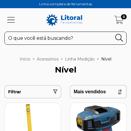
Linha completa de ferramentas
0
Início
>
Acessórios
>
Linha Medição
>
Nível
Nível
Filtrar