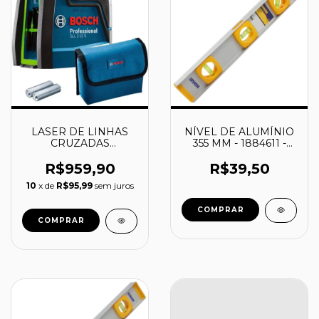
LASER DE LINHAS
NÍVEL DE ALUMÍNIO
CRUZADAS
355 MM - 1884611 -
AUTONIVELANTE 12
IRWIN
METROS GLL 212G -
R$959,90
R$39,50
0601063VD0 - BOSCH
10
x de
R$95,99
sem juros
COMPRAR