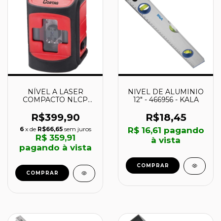
NÍVEL A LASER
NIVEL DE ALUMINIO
COMPACTO NLCP
12" - 466956 - KALA
02VH - 61747 -
CORTAG
R$399,90
R$18,45
6
x de
R$66,65
sem juros
R$ 16,61
pagando
R$ 359,91
à vista
pagando à vista
COMPRAR