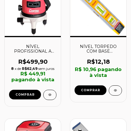
NÍVEL
NÍVEL TORPEDO
PROFISSIONAL A
COM BASE
LASER PENDULAR
MAGNÉTICA - 60923 -
GIRATÓRIO NLGT -
CORTAG
R$499,90
R$12,18
70478 - CORTAG
8
x de
R$62,49
sem juros
R$ 10,96
pagando
R$ 449,91
à vista
pagando à vista
COMPRAR
COMPRAR