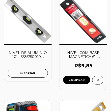
NÍVEL DE ALUMÍNIO
NÍVEL COM BASE
10" - 3535250010 -
MAGNÉTICA 6" -
NOVE54
3535000600 -
NOVE54
R$9,85
ESPIAR