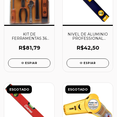
KIT DE
NIVEL DE ALUMINIO
FERRAMENTAS 36
PROFESSIONAL
PEÇAS CASA E
406MM/16" - 1884601 -
ESCRITÓRIO -
IRWIN
R$81,79
R$42,50
BD80336 - BLACK &
DECKER
ESPIAR
ESPIAR
ESGOTADO
ESGOTADO