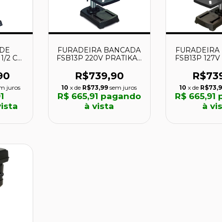
 DE
FURADEIRA BANCADA
FURADEIRA
1/2 CV
FSB13P 220V PRATIKA -
FSB13P 127V
1 -
91204110 - SCHULZ
91204100 
90
R$739,90
R$73
m juros
10
x de
R$73,99
sem juros
10
x de
R$73,
1
R$ 665,91
pagando
R$ 665,91
p
ista
à vista
à vi