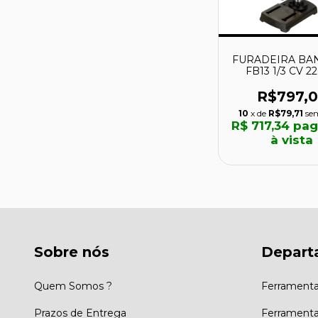
FURADEIRA BA
FB13 1/3 CV 22
18001007 - S
R$797,0
10
x de
R$79,71
se
R$ 717,34
pag
à vista
Sobre nós
Depart
Quem Somos ?
Ferramenta
Prazos de Entrega
Ferramentas