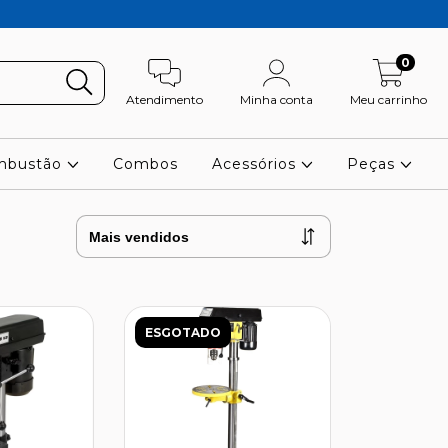
0
Atendimento
Minha conta
Meu carrinho
ombustão
Combos
Acessórios
Peças
ESGOTADO