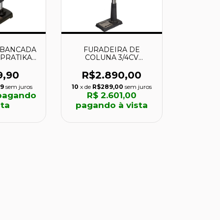
 BANCADA
FURADEIRA DE
 PRATIKA -
COLUNA 3/4CV
- SCHULZ
127/220V FC-16 -
AAF1030001 - FERRARI
9,90
R$2.890,00
99
sem juros
10
x de
R$289,00
sem juros
agando
R$ 2.601,00
sta
pagando à vista