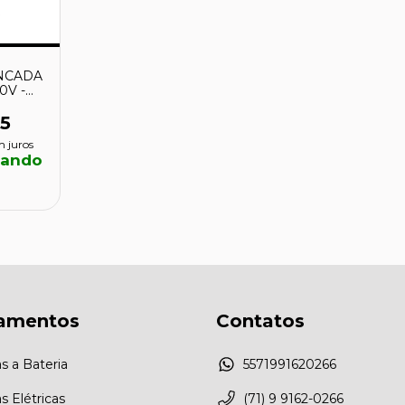
NCADA
0V -
OMAR
5
m juros
ando
amentos
Contatos
s a Bateria
5571991620266
 Elétricas
(71) 9 9162-0266