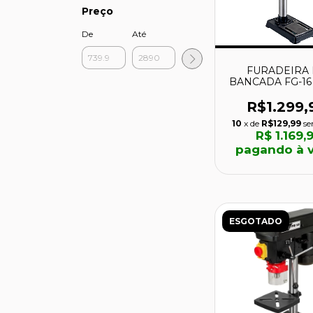
Preço
De
Até
FURADEIRA
BANCADA FG-16 
- AAF102000
FERRARI
R$1.299,
10
x de
R$129,99
se
R$ 1.169,9
pagando à v
ESGOTADO