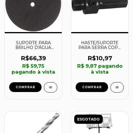
SUPORTE PARA
HASTE/SUPORTE
BRILHO D'ÁGUA
PARA SERRA COPO
100x14M -
9/16" a 13/16" - 14MM a
70184643185 -
30MM - 061261 -
R$66,39
R$10,97
NORTON
CORTAG
R$ 59,75
R$ 9,87
pagando
pagando à vista
à vista
COMPRAR
COMPRAR
ESGOTADO