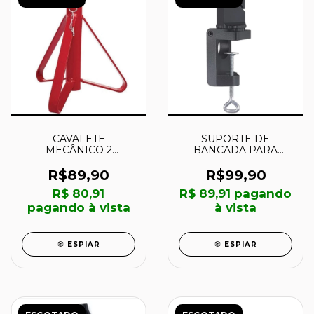
CAVALETE
SUPORTE DE
MECÂNICO 2
BANCADA PARA
TONELADAS - CVM02
FURADEIRA - 480200
- METALSUL
- WOLFCRAFT
R$89,90
R$99,90
R$ 80,91
R$ 89,91
pagando
pagando à vista
à vista
ESPIAR
ESPIAR