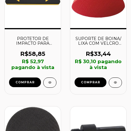
PROTETOR DE
SUPORTE DE BOINA/
IMPACTO PARA
LIXA COM VELCRO
GARAGEM – 43791001
PARA FURADEIRA 125
- TRAMONTINA
MM - 762209 - MTX
R$58,85
R$33,44
R$ 52,97
R$ 30,10
pagando
pagando à vista
à vista
COMPRAR