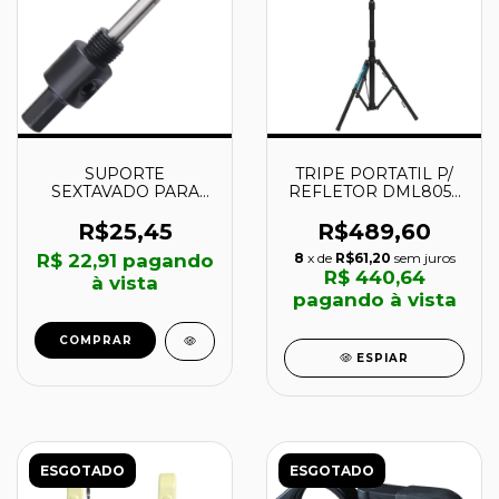
SUPORTE
TRIPE PORTATIL P/
SEXTAVADO PARA
REFLETOR DML805 -
SERRA COPO BI-
GM00001381 -
METAL ATE 30MM -
MAKITA
R$25,45
R$489,60
724949 - MTX
R$ 22,91
pagando
8
x de
R$61,20
sem juros
R$ 440,64
à vista
pagando à vista
COMPRAR
ESPIAR
ESGOTADO
ESGOTADO