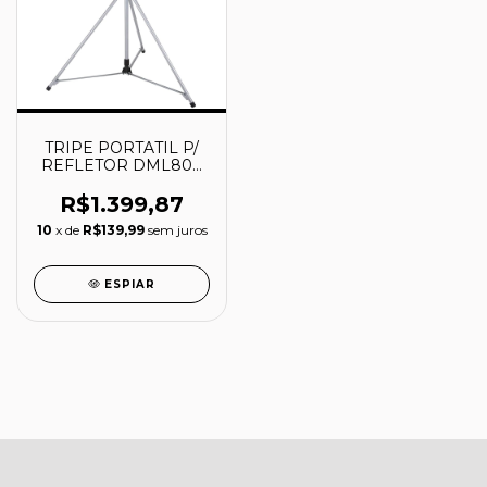
TRIPE PORTATIL P/
REFLETOR DML809
DML811-
GM00002073 -
R$1.399,87
MAKITA
10
x de
R$139,99
sem juros
ESPIAR