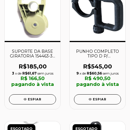
SUPORTE DA BASE
PUNHO COMPLETO
GIRATORIA 154463-3 -
TIPO D P/
MAKITA
HM1202C/HM1213C -
135269-8 - MAKITA
R$185,00
R$545,00
3
x de
R$61,67
sem juros
9
x de
R$60,56
sem juros
R$ 166,50
R$ 490,50
pagando à vista
pagando à vista
ESPIAR
ESPIAR
ESGOTADO
ESGOTADO