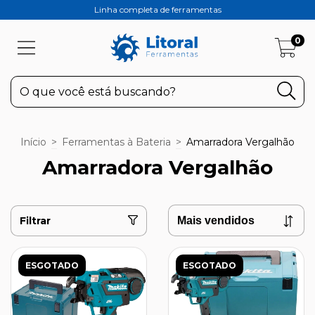
Linha completa de ferramentas
0
Início
>
Ferramentas à Bateria
>
Amarradora Vergalhão
Amarradora Vergalhão
Filtrar
ESGOTADO
ESGOTADO