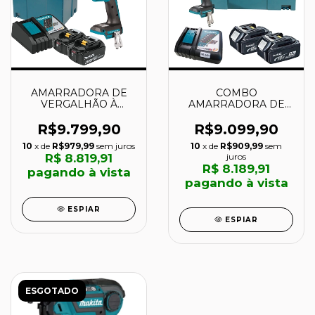
AMARRADORA DE
COMBO
VERGALHÃO À
AMARRADORA DE
BATERIA -
VERGALHÃO
DTR180RTE-P -
DTR180ZJ + 2
R$9.799,90
R$9.099,90
MAKITA
BATERIAS 5.0 AH
10
x de
R$979,99
sem juros
10
x de
R$909,99
sem
BL1850B + 1
R$ 8.819,91
juros
CARRETEL 0,8MM +
R$ 8.189,91
pagando à vista
CARREGADOR
pagando à vista
RÁPIDO BIVOLT -
MAKITA
ESPIAR
ESPIAR
ESGOTADO