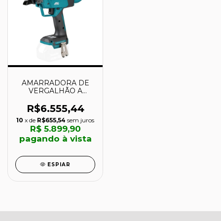
AMARRADORA DE
VERGALHÃO A
BATERIA 18V -
DTR180ZJ - MAKITA
R$6.555,44
10
x de
R$655,54
sem juros
R$ 5.899,90
pagando à vista
ESPIAR