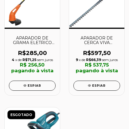
APARADOR DE
APARADOR DE
GRAMA ELETRICO
CERCA VIVA
AP1500T 127V
ELÉTRICO 400W -
79634152 -
UH5261 - MAKITA
R$285,00
R$597,50
TRAMONTINA
4
x de
R$71,25
sem juros
9
x de
R$66,39
sem juros
R$ 256,50
R$ 537,75
pagando à vista
pagando à vista
ESPIAR
ESPIAR
ESGOTADO