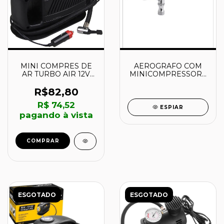
MINI COMPRES DE
AEROGRAFO COM
AR TURBO AIR 12V
MINICOMPRESSOR -
MCTA-12 -
6220010000 -
AEC2010002 -
VONDER
R$82,80
FERRARI
R$ 74,52
ESPIAR
pagando à vista
ESGOTADO
ESGOTADO