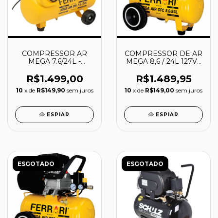
COMPRESSOR AR
COMPRESSOR DE AR
MEGA 7.6/24L -
MEGA 8,6 / 24L 127V -
127/220V -
AAC1010036 -
AAC1010017 -
FERRARI
R$1.499,00
R$1.489,95
FERRARI
10
x de
R$149,90
sem juros
10
x de
R$149,00
sem juros
ESPIAR
ESPIAR
ESGOTADO
ESGOTADO