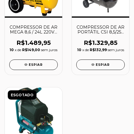
COMPRESSOR DE AR
COMPRESSOR DE AR
MEGA 8,6 / 24L 220V -
PORTÁTIL CSI 8,5/25L
AAC1010037 -
2HP 127V - 91503930 -
FERRARI
SCHULZ
R$1.489,95
R$1.329,85
10
x de
R$149,00
sem juros
10
x de
R$132,99
sem juros
ESPIAR
ESPIAR
ESGOTADO