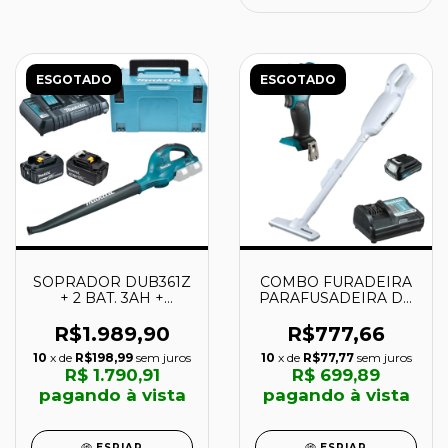
ESGOTADO
ESGOTADO
SOPRADOR DUB361Z
COMBO FURADEIRA
+ 2 BAT. 3AH +
PARAFUSADEIRA DE
CARREGADOR 220V
IMPACTO HP333 +
+ MALETA MPAC -
ASPIRADOR CL106 -
R$1.989,90
R$777,66
MAKITA
MAKITA
10
x de
R$198,99
sem juros
10
x de
R$77,77
sem juros
R$ 1.790,91
R$ 699,89
pagando à vista
pagando à vista
ESPIAR
ESPIAR