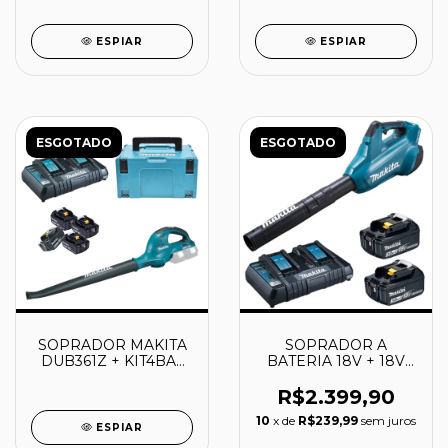
ESPIAR
ESPIAR
ESGOTADO
ESGOTADO
SOPRADOR MAKITA
SOPRADOR A
DUB361Z + KIT4BAT
BATERIA 18V + 18V
5AH+CARREG+MPAC
220V - DUB362Z-P -
MAKITA
R$2.399,90
10
x de
R$239,99
sem juros
ESPIAR