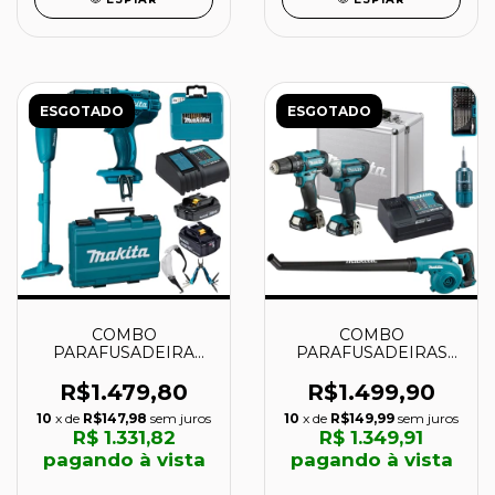
ESGOTADO
ESGOTADO
COMBO
COMBO
PARAFUSADEIRA
PARAFUSADEIRAS
FURADEIRA 18V
CLX228 + SOPRADOR
DHP482SY +
UB101 E ACESSORIOS
R$1.479,80
R$1.499,90
ASPIRADOR DCL180
- MAKITA
10
x de
R$147,98
sem juros
10
x de
R$149,99
sem juros
+ ACESSORIOS -
R$ 1.331,82
R$ 1.349,91
MAKITA
pagando à vista
pagando à vista