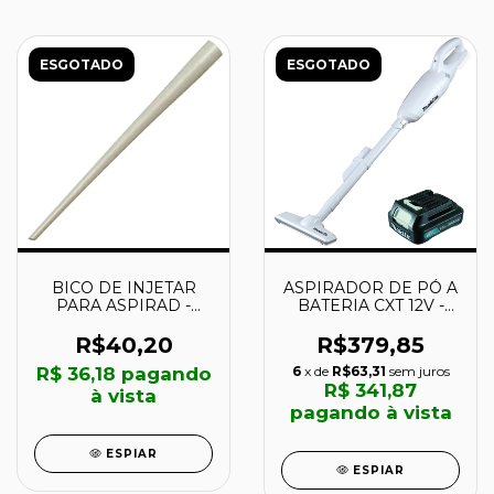
ESGOTADO
ESGOTADO
BICO DE INJETAR
ASPIRADOR DE PÓ A
PARA ASPIRAD -
BATERIA CXT 12V -
192236-6 - MAKITA
CL106FDZW-P -
MAKITA
R$40,20
R$379,85
R$ 36,18
pagando
6
x de
R$63,31
sem juros
R$ 341,87
à vista
pagando à vista
ESPIAR
ESPIAR