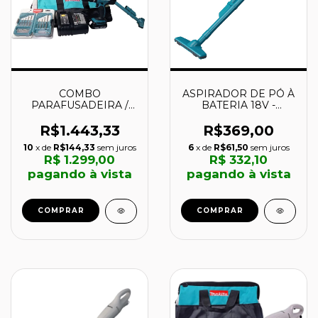
COMBO
ASPIRADOR DE PÓ À
PARAFUSADEIRA /
BATERIA 18V -
FURADEIRA DE
DCL180Z - MAKITA
IMPACTO E
R$1.443,33
R$369,00
ASPIRADOR 18V À
10
x de
R$144,33
sem juros
6
x de
R$61,50
sem juros
BATERIA -
R$ 1.299,00
R$ 332,10
DLX2056SY1 - MAKITA
pagando à vista
pagando à vista
COMPRAR
COMPRAR