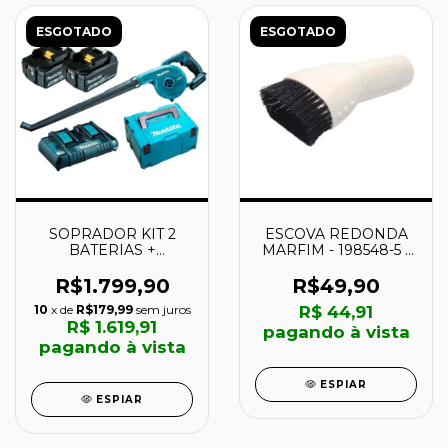
ESGOTADO
ESGOTADO
SOPRADOR KIT 2
ESCOVA REDONDA
BATERIAS +
MARFIM - 198548-5 -
CARREGADOR +
MAKITA
MALETA - DUB183Z-P
R$1.799,90
R$49,90
- MAKITA
10
x de
R$179,99
sem juros
R$ 44,91
R$ 1.619,91
pagando à vista
pagando à vista
ESPIAR
ESPIAR