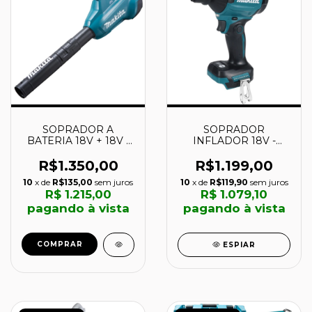
SOPRADOR A
SOPRADOR
BATERIA 18V + 18V -
INFLADOR 18V -
DUB362Z - MAKITA
DAS180Z - MAKITA
R$1.350,00
R$1.199,00
10
x de
R$135,00
sem juros
10
x de
R$119,90
sem juros
R$ 1.215,00
R$ 1.079,10
pagando à vista
pagando à vista
COMPRAR
ESPIAR