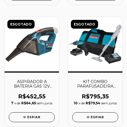
ESGOTADO
ESGOTADO
ASPIRADOR A
KIT COMBO
BATERIA GAS 12V
PARAFUSADEIRA
PROFESSIONAL -
DF001D +
06019E3000000 -
ASPIRADOR
R$452,55
R$795,35
BOSCH
CL106DW A BATERIA
7
x de
R$64,65
sem juros
10
x de
R$79,54
sem juros
- DK0088WX1 -
MAKITA
ESPIAR
ESPIAR