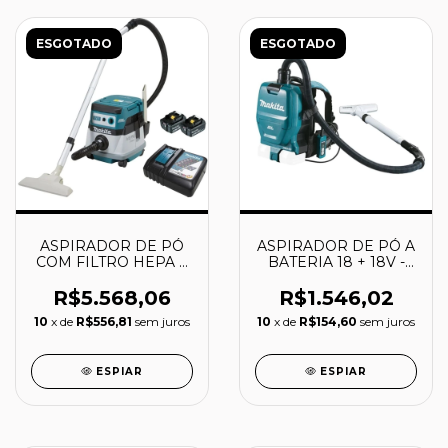
ESGOTADO
ESGOTADO
ASPIRADOR DE PÓ
ASPIRADOR DE PÓ A
COM FILTRO HEPA A
BATERIA 18 + 18V -
BATERIA 18V -
DVC260Z - MAKITA
DVC863LPT2 -
R$5.568,06
R$1.546,02
MAKITA
10
x de
R$556,81
sem juros
10
x de
R$154,60
sem juros
ESPIAR
ESPIAR