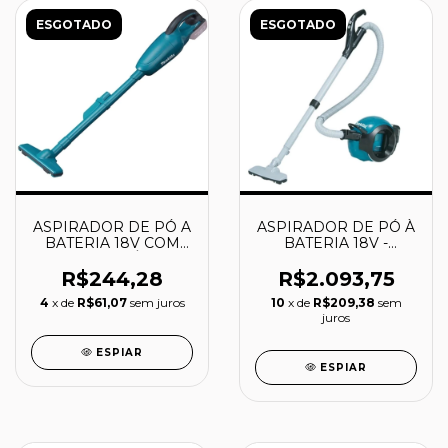
ESGOTADO
ESGOTADO
ASPIRADOR DE PÓ A
ASPIRADOR DE PÓ À
BATERIA 18V COM
BATERIA 18V -
FILTRO LAVÁVEL -
DCL500Z - MAKITA
DCL180ZB - MAKITA
R$244,28
R$2.093,75
4
x de
R$61,07
sem juros
10
x de
R$209,38
sem
juros
ESPIAR
ESPIAR