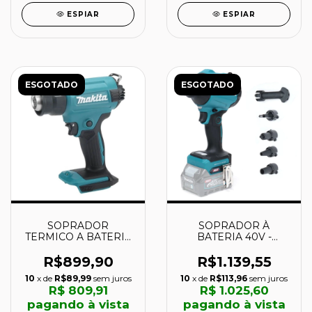
ESPIAR
ESPIAR
ESGOTADO
ESGOTADO
SOPRADOR
SOPRADOR À
TERMICO A BATERIA
BATERIA 40V -
18V - DHG180ZK -
AS001GZ - MAKITA
MAKITA
R$899,90
R$1.139,55
10
x de
R$89,99
sem juros
10
x de
R$113,96
sem juros
R$ 809,91
R$ 1.025,60
pagando à vista
pagando à vista