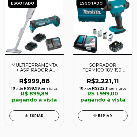
ESGOTADO
ESGOTADO
MULTIFERRAMENTA
SOPRADOR
+ ASPIRADOR A
TERMICO 18V 150-
BATERIA -
550°C - DHG181RT -
CLX215SAW1 - MAKITA
MAKITA
R$999,88
R$2.221,11
10
x de
R$99,99
sem juros
10
x de
R$222,11
sem juros
R$ 899,89
R$ 1.999,00
pagando à vista
pagando à vista
ESPIAR
ESPIAR