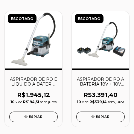
ESGOTADO
ESGOTADO
ASPIRADOR DE PÓ E
ASPIRADOR DE PÓ A
LIQUIDO A BATERIA
BATERIA 18V + 18V
18V - DVC862LZ -
5.0AH - DVC862LPT2 -
MAKITA
MAKITA
R$1.945,12
R$3.391,40
10
x de
R$194,51
sem juros
10
x de
R$339,14
sem juros
ESPIAR
ESPIAR