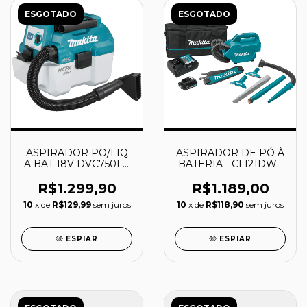
ESGOTADO
ESGOTADO
ASPIRADOR PO/LIQ
ASPIRADOR DE PÓ À
A BAT 18V DVC750LZ
BATERIA - CL121DWA
MAKITA
- MAKITA
R$1.299,90
R$1.189,00
10
x de
R$129,99
sem juros
10
x de
R$118,90
sem juros
ESPIAR
ESPIAR