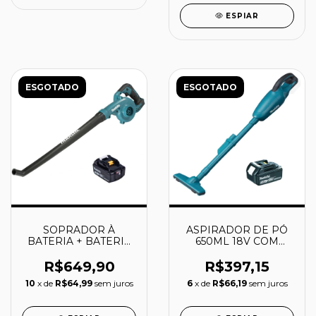
ESPIAR
ESGOTADO
ESGOTADO
SOPRADOR À
ASPIRADOR DE PÓ
BATERIA + BATERIA
650ML 18V COM
BL1850 5.0AH 18V -
BATERIA - DCL180Z-P
DUB186Z-P - MAKITA
- MAKITA
R$649,90
R$397,15
10
x de
R$64,99
sem juros
6
x de
R$66,19
sem juros