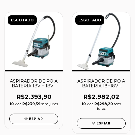
ESGOTADO
ESGOTADO
ASPIRADOR DE PÓ A
ASPIRADOR DE PÓ Á
BATERIA 18V + 18V -
BATERIA 18+18V -
DVC863LZ - MAKITA
DVC864LZ - MAKITA
R$2.393,90
R$2.982,02
10
x de
R$239,39
sem juros
10
x de
R$298,20
sem
juros
ESPIAR
ESPIAR