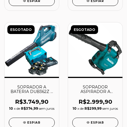
ESPIAR
ESPIAR
ESGOTADO
ESGOTADO
SOPRADOR A
SOPRADOR
BATERIA DUB362Z +
ASPIRADOR A
4 BATERIAS 5.0AH +
BATERIA 18+18V -
CARREGADOR +
DUB363ZV - MAKITA
R$3.749,90
R$2.999,90
MALETA - DUB362Z-
10
x de
R$374,99
sem juros
10
x de
R$299,99
sem juros
KIT - MAKITA
ESPIAR
ESPIAR