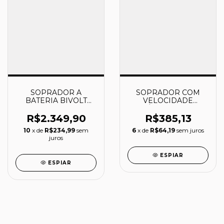
SOPRADOR A
SOPRADOR COM
BATERIA BIVOLT
VELOCIDADE
18V+18V 4.0 Ah -
VARIÁVEL A BATERIA
DUB362RM2 -
18V - DUB183Z -
R$2.349,90
R$385,13
MAKITA
MAKITA
10
x de
R$234,99
sem
6
x de
R$64,19
sem juros
juros
ESPIAR
ESPIAR