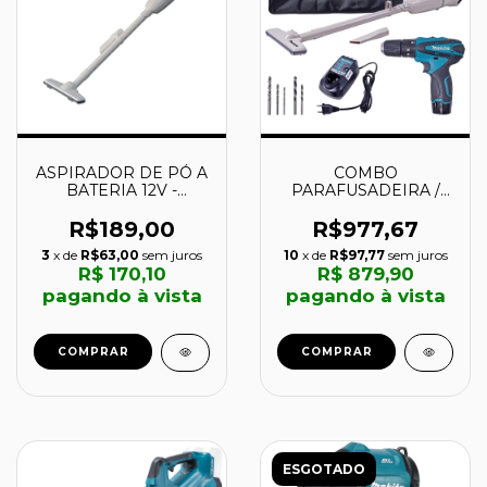
ASPIRADOR DE PÓ A
COMBO
BATERIA 12V -
PARAFUSADEIRA /
CL100DZ - MAKITA
FURADEIRA
IMPACTO HP330D +
R$189,00
R$977,67
ASPIRADOR + BOLSA
3
x de
R$63,00
sem juros
10
x de
R$97,77
sem juros
- DK1204X1 - MAKITA
R$ 170,10
R$ 879,90
pagando à vista
pagando à vista
COMPRAR
COMPRAR
ESGOTADO