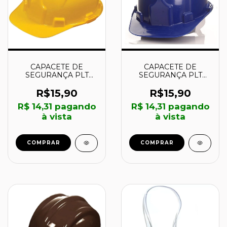
CAPACETE DE
CAPACETE DE
SEGURANÇA PLT
SEGURANÇA PLT
COM SUSPENSÃO
COM SUSPENSÃO
AMARELO -
AZUL ESCURO -
R$15,90
R$15,90
70000463 -
70000465 -
R$ 14,31
pagando
R$ 14,31
pagando
PLASTCOR
PLASTCOR
à vista
à vista
COMPRAR
COMPRAR