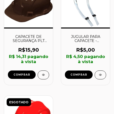
CAPACETE DE
JUGULAR PARA
SEGURANÇA PLT
CAPACETE -
COM SUSPENSÃO
70000048 -
MARROM -
PLASTCOR
R$15,90
R$5,00
70000470 -
R$ 14,31
pagando
R$ 4,50
pagando
PLASTCOR
à vista
à vista
COMPRAR
COMPRAR
ESGOTADO