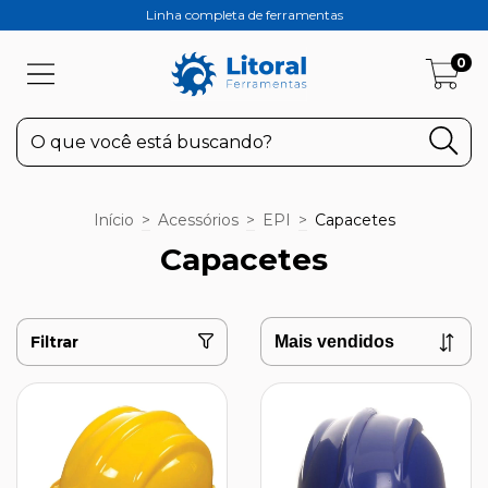
Linha completa de ferramentas
0
Início
>
Acessórios
>
EPI
>
Capacetes
Capacetes
Filtrar