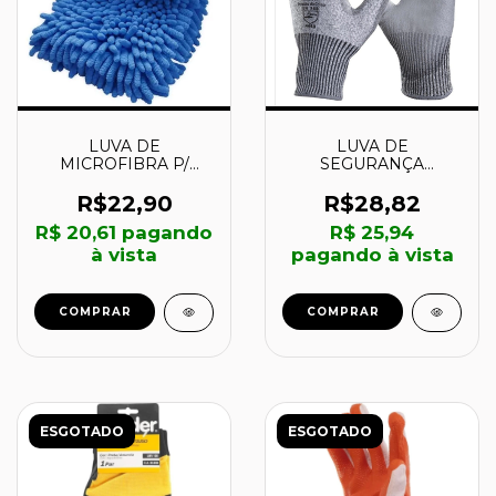
LUVA DE
LUVA DE
MICROFIBRA P/
SEGURANÇA
LIMPAR POLIR -
POLIETILENO DE
42334001 -
ALTA DENSIDADE E
R$22,90
R$28,82
TRAMONTINA
PU FLEXCUT
R$ 20,61
pagando
R$ 25,94
TAMANHO G -
DA45400WG -
à vista
pagando à vista
DANNY
COMPRAR
ESGOTADO
ESGOTADO