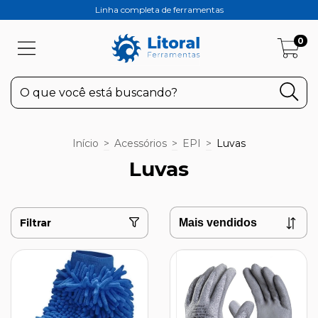
Linha completa de ferramentas
0
Início
>
Acessórios
>
EPI
>
Luvas
Luvas
Filtrar