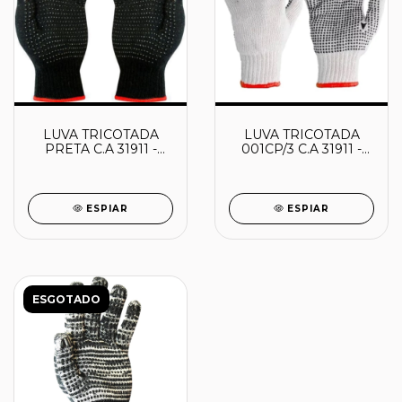
LUVA TRICOTADA
LUVA TRICOTADA
PRETA C.A 31911 -
001CP/3 C.A 31911 -
60030926 -
60000941 -
PLASTCOR
PLASTCOR
ESPIAR
ESPIAR
ESGOTADO