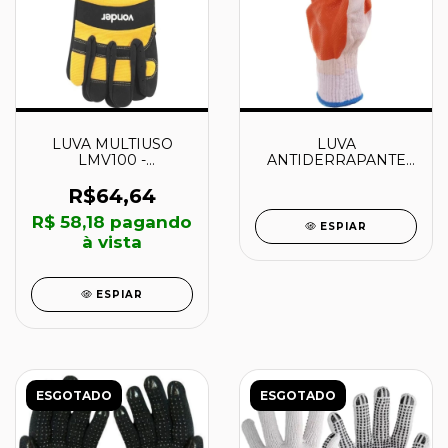
LUVA MULTIUSO
LUVA
LMV100 -
ANTIDERRAPANTE
7020000100 -
TAMANHO 9 C.A
VONDER
35844 - 60001147
R$64,64
PLASTCOR
R$ 58,18
pagando
ESPIAR
à vista
ESPIAR
ESGOTADO
ESGOTADO