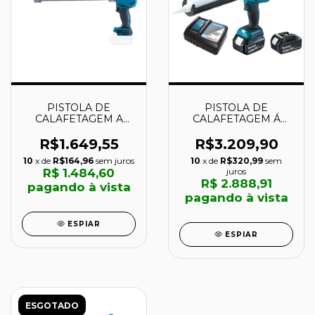
PISTOLA DE
PISTOLA DE
CALAFETAGEM A
CALAFETAGEM Á
BATERIA 18V -
BATERIA 18V -
DCG180ZB - MAKITA
DCG180RME -
R$1.649,55
R$3.209,90
MAKITA
10
x de
R$164,96
sem juros
10
x de
R$320,99
sem
R$ 1.484,60
juros
R$ 2.888,91
pagando à vista
pagando à vista
ESPIAR
ESPIAR
ESGOTADO