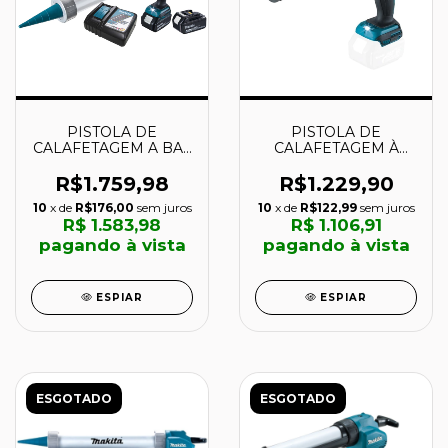
PISTOLA DE
PISTOLA DE
CALAFETAGEM A BAT
CALAFETAGEM À
18V - DCG180RMEB -
BATERIA 18V -
MAKITA
DCG180Z- MAKITA
R$1.759,98
R$1.229,90
10
x de
R$176,00
sem juros
10
x de
R$122,99
sem juros
R$ 1.583,98
R$ 1.106,91
pagando à vista
pagando à vista
ESPIAR
ESPIAR
ESGOTADO
ESGOTADO