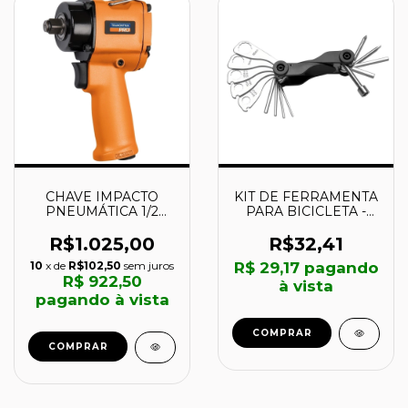
CHAVE IMPACTO
KIT DE FERRAMENTA
PNEUMÁTICA 1/2
PARA BICICLETA -
COMPACTA 46300001
43134101 -
- TRAMONTINA
TRAMONTINA
R$1.025,00
R$32,41
10
x de
R$102,50
sem juros
R$ 29,17
pagando
R$ 922,50
à vista
pagando à vista
COMPRAR