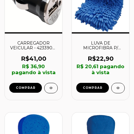
CARREGADOR
LUVA DE
VEICULAR - 42339001
MICROFIBRA P/
- TRAMONTINA
LIMPAR POLIR -
42334001 -
R$41,00
R$22,90
TRAMONTINA
R$ 36,90
R$ 20,61
pagando
pagando à vista
à vista