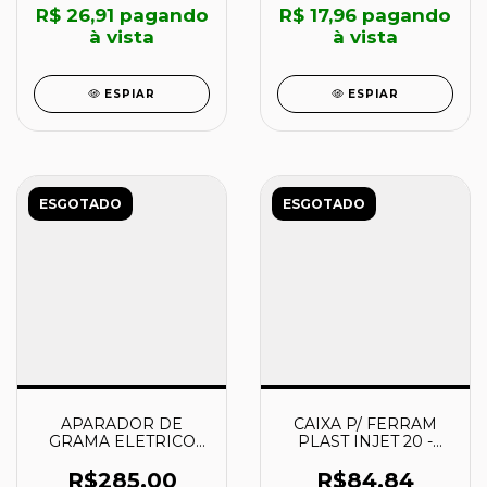
R$ 26,91
pagando
R$ 17,96
pagando
à vista
à vista
ESPIAR
ESPIAR
ESGOTADO
ESGOTADO
APARADOR DE
CAIXA P/ FERRAM
GRAMA ELETRICO
PLAST INJET 20 -
AP1500T 127V
43804020 -
79634152 -
TRAMONTINA
R$285,00
R$84,84