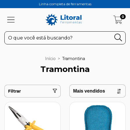
Linha completa de ferramentas
0
Início
>
Tramontina
Tramontina
Filtrar