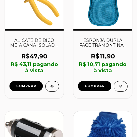
ALICATE DE BICO
ESPONJA DUPLA
MEIA CANA ISOLADO
FACE TRAMONTINA -
6" - 41008106 -
42333001 -
TRAMONTINA
TRAMONTINA
R$47,90
R$11,90
R$ 43,11
pagando
R$ 10,71
pagando
à vista
à vista