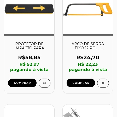
PROTETOR DE
ARCO DE SERRA
IMPACTO PARA
FIXO 12 POL. -
GARAGEM – 43791001
43301012 -
- TRAMONTINA
TRAMONTINA
R$58,85
R$24,70
R$ 52,97
R$ 22,23
pagando à vista
pagando à vista
COMPRAR