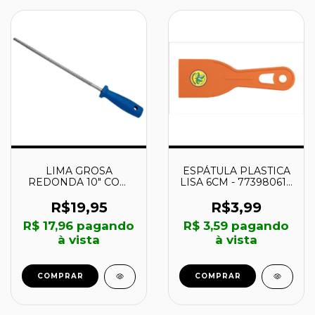
LIMA GROSA
ESPÁTULA PLASTICA
REDONDA 10" COM
LISA 6CM - 77398061 -
CABO - 41711310 -
TRAMONTINA
TRAMONTINA
R$19,95
R$3,99
R$ 17,96
pagando
R$ 3,59
pagando
à vista
à vista
COMPRAR
COMPRAR