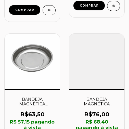
BANDEJA
BANDEJA
MAGNÉTICA
MAGNÉTICA
REDONDA 150MM -
RETANGULAR
46020001 -
240X40MM -
R$63,50
R$76,00
TRAMONTINA
46020002 -
R$ 57,15
pagando
R$ 68,40
TRAMONTINA
à vista
pagando à vista