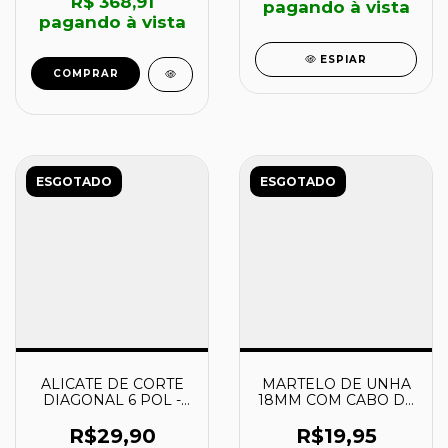
R$ 368,91
pagando à vista
pagando à vista
ESPIAR
ESGOTADO
ESGOTADO
ALICATE DE CORTE
MARTELO DE UNHA
DIAGONAL 6 POL -
18MM COM CABO DE
41006106 -
MADEIRA 40370018 -
TRAMONTINA
TRAMONTINA
R$29,90
R$19,95