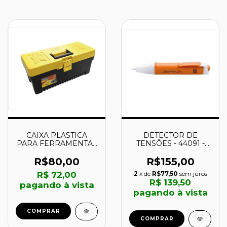
CAIXA PLASTICA
DETECTOR DE
PARA FERRAMENTAS
TENSÕES - 44091 -
- 43804017 -
TRAMONTINA
TRAMONTINA
R$80,00
R$155,00
R$ 72,00
2
x de
R$77,50
sem juros
R$ 139,50
pagando à vista
pagando à vista
COMPRAR
COMPRAR