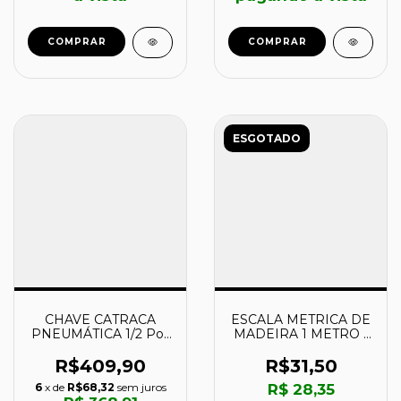
ESGOTADO
CHAVE CATRACA
ESCALA METRICA DE
PNEUMÁTICA 1/2 Pol.
MADEIRA 1 METRO -
- 46300000 -
43160001 -
TRAMONTINA
TRAMONTINA
R$409,90
R$31,50
6
x de
R$68,32
sem juros
R$ 28,35