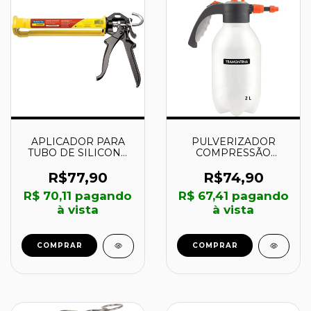
APLICADOR PARA
PULVERIZADOR
TUBO DE SILICONE
COMPRESSÃO
280ML - 43199002 -
PREVIA 2L - 78610206
TRAMONTINA
- TRAMONTINA
R$77,90
R$74,90
R$ 70,11
pagando
R$ 67,41
pagando
à vista
à vista