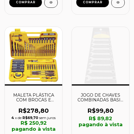
COMPRAR
COMPRAR
MALETA PLÁSTICA
JOGO DE CHAVES
COM BROCAS E
COMBINADAS BASIC
PONTEIRAS PARA
COM CORPO EM AÇO
USO DOMÉSTICO 110
ESPECIAL CROMADO
R$278,80
R$99,80
PEÇAS - 43145110 -
8 PEÇAS - 41128208 -
4
x de
R$69,70
sem juros
R$ 89,82
TRAMONTINA
TRAMONTINA
R$ 250,92
pagando à vista
pagando à vista